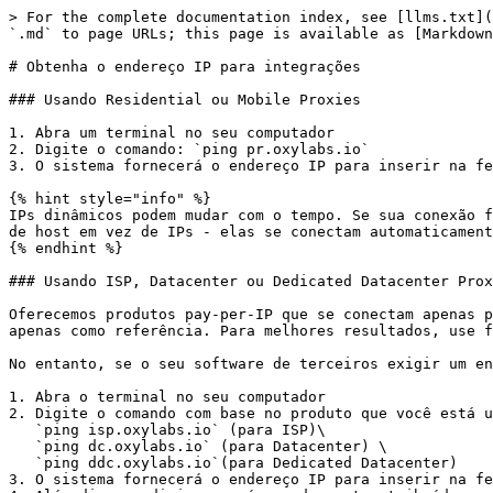
> For the complete documentation index, see [llms.txt](
`.md` to page URLs; this page is available as [Markdown
# Obtenha o endereço IP para integrações

### Usando Residential ou Mobile Proxies

1. Abra um terminal no seu computador

2. Digite o comando: `ping pr.oxylabs.io`

3. O sistema fornecerá o endereço IP para inserir na fe
{% hint style="info" %}

IPs dinâmicos podem mudar com o tempo. Se sua conexão f
de host em vez de IPs - elas se conectam automaticament
{% endhint %}

### Usando ISP, Datacenter ou Dedicated Datacenter Prox
Oferecemos produtos pay-per-IP que se conectam apenas p
apenas como referência. Para melhores resultados, use f
No entanto, se o seu software de terceiros exigir um en
1. Abra o terminal no seu computador

2. Digite o comando com base no produto que você está u
   `ping isp.oxylabs.io` (para ISP)\

   `ping dc.oxylabs.io` (para Datacenter) \

   `ping ddc.oxylabs.io`(para Dedicated Datacenter)

3. O sistema fornecerá o endereço IP para inserir na fe