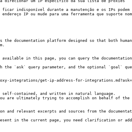
a direcionar um IP específico da sua lista de proxies

 ficar indisponível durante a manutenção e os IPs podem 
 endereço IP ou mude para uma ferramenta que suporte nom
s the documentation platform designed so that both human
m.

 available in this page, you can query the documentation
h the `ask` query parameter, and the optional `goal` que
oxy-integrations/get-ip-address-for-integrations.md?ask=
 self-contained, and written in natural language.

ou are ultimately trying to accomplish on behalf of the 
on and relevant excerpts and sources from the documentat
esent in the current page, you need clarification or add