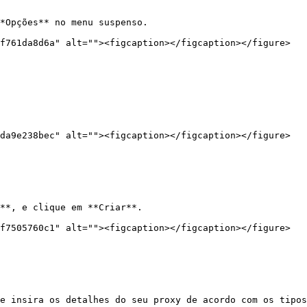
*Opções** no menu suspenso.

f761da8d6a" alt=""><figcaption></figcaption></figure>

da9e238bec" alt=""><figcaption></figcaption></figure>

**, e clique em **Criar**.

f7505760c1" alt=""><figcaption></figcaption></figure>

e insira os detalhes do seu proxy de acordo com os tipos