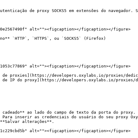
utenticação de proxy SOCKS5 em extensões do navegador. S
0e2567490f" alt=""><figcaption></figcaption></figure>

no** `HTTP`, `HTTPS`, ou `SOCKS5` (Firefox)

1053c77869" alt=""><figcaption></figcaption></figure>

 de proxies](https://developers.oxylabs.io/proxies/dedic
 de IP do proxy](https://developers.oxylabs.io/proxies/d
 cadeado** ao lado do campo de texto da porta do proxy. 
 Para inserir as credenciais do usuário do seu proxy Oxy
**Salvar alterações**.

1c229cbd5b" alt=""><figcaption></figcaption></figure>
