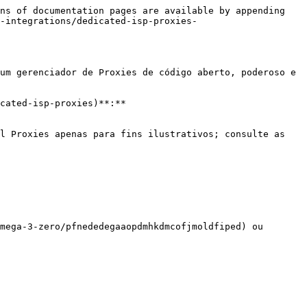
ns of documentation pages are available by appending 
y-integrations/dedicated-isp-proxies-
um gerenciador de Proxies de código aberto, poderoso e 
cated-isp-proxies)**:**

l Proxies apenas para fins ilustrativos; consulte as 
mega-3-zero/pfnededegaaopdmhkdmcofjmoldfiped) ou 