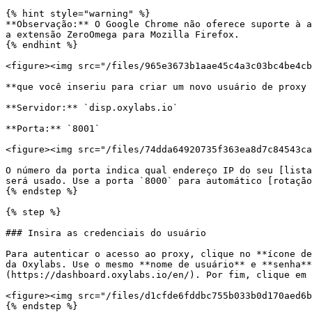
{% hint style="warning" %}

**Observação:** O Google Chrome não oferece suporte à a
a extensão ZeroOmega para Mozilla Firefox.

{% endhint %}

<figure><img src="/files/965e3673b1aae45c4a3c03bc4be4cb
**que você inseriu para criar um novo usuário de proxy 
**Servidor:** `disp.oxylabs.io`

**Porta:** `8001`

<figure><img src="/files/74dda64920735f363ea8d7c84543ca
O número da porta indica qual endereço IP do seu [lista
será usado. Use a porta `8000` para automático [rotação
{% endstep %}

{% step %}

### Insira as credenciais do usuário

Para autenticar o acesso ao proxy, clique no **ícone de
da Oxylabs. Use o mesmo **nome de usuário** e **senha**
(https://dashboard.oxylabs.io/en/). Por fim, clique em 
<figure><img src="/files/d1cfde6fddbc755b033b0d170aed6b
{% endstep %}
