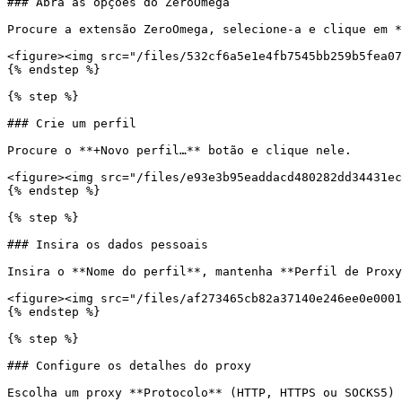
### Abra as opções do ZeroOmega

Procure a extensão ZeroOmega, selecione-a e clique em *
<figure><img src="/files/532cf6a5e1e4fb7545bb259b5fea07
{% endstep %}

{% step %}

### Crie um perfil

Procure o **+Novo perfil…** botão e clique nele.

<figure><img src="/files/e93e3b95eaddacd480282dd34431ec
{% endstep %}

{% step %}

### Insira os dados pessoais

Insira o **Nome do perfil**, mantenha **Perfil de Proxy
<figure><img src="/files/af273465cb82a37140e246ee0e0001
{% endstep %}

{% step %}

### Configure os detalhes do proxy

Escolha um proxy **Protocolo** (HTTP, HTTPS ou SOCKS5) 