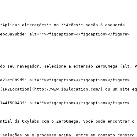
*Aplicar alterações** no **Ações** seção à esquerda.

ebc0a98bde" alt=""><figcaption></figcaption></figure>

do seu navegador, selecione a extensão ZeroOmega (alt. P
a21ef089d5" alt=""><figcaption></figcaption></figure>

[IP2Location](http://www.ip2location.com/) ou um site eq
144f50043f" alt=""><figcaption></figcaption></figure>

ntial da Oxylabs com o ZeroOmega. Você pode encontrar o 
 soluções ou o processo acima, entre em contato conosco 