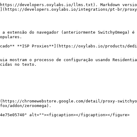
https://developers.oxylabs.io/llms.txt). Markdown versio
](https://developers.oxylabs.io/integrations/pt-br/prox
 a extensão do navegador (anteriormente SwitchyOmega) é 
opulares.

cado** **ISP Proxies**](https://oxylabs.io/products/dedi
uia mostram o processo de configuração usando Residentia
cidas no texto.

(https://chromewebstore.google.com/detail/proxy-switchyo
fox/addon/zeroomega).

4e75e05740" alt=""><figcaption></figcaption></figure>
