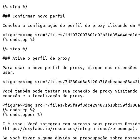
{% step %}

### Confirmar novo perfil

Conclua a configuração do perfil de proxy clicando em *
<figure><img src="/files/fdf077007601e02b3fd354d4ded1de
{% endstep %}

{% step %}

### Ative o perfil de proxy

Para usar o novo perfil de proxy, clique nas extensões 
usar.

<figure><img src="/files/7d2804d6a5f20a7f8cbeabae86a43f
Você também pode testar sua conexão de proxy visitando 
conexão e a localização do proxy.

<figure><img src="/files/b95fa9f3dce294871b18bc59fd386a
{% endstep %}

{% endstepper %}

E é isso. Você integrou com sucesso seus proxies Reside
(https://oxylabs.io/resources/integrations/zeroomega).

Se você tiver alguma dúvida ou preocupação sobre nossas