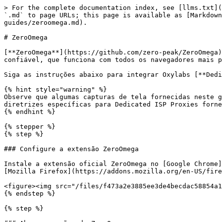
> For the complete documentation index, see [llms.txt](
`.md` to page URLs; this page is available as [Markdown
guides/zeroomega.md).

# ZeroOmega

[**ZeroOmega**](https://github.com/zero-peak/ZeroOmega)
confiável, que funciona com todos os navegadores mais p
Siga as instruções abaixo para integrar Oxylabs [**Dedi
{% hint style="warning" %}

Observe que algumas capturas de tela fornecidas neste g
diretrizes específicas para Dedicated ISP Proxies forne
{% endhint %}

{% stepper %}

{% step %}

### Configure a extensão ZeroOmega

Instale a extensão oficial ZeroOmega no [Google Chrome]
[Mozilla Firefox](https://addons.mozilla.org/en-US/fire
<figure><img src="/files/f473a2e3885ee3de4becdac58854a1
{% endstep %}

{% step %}
