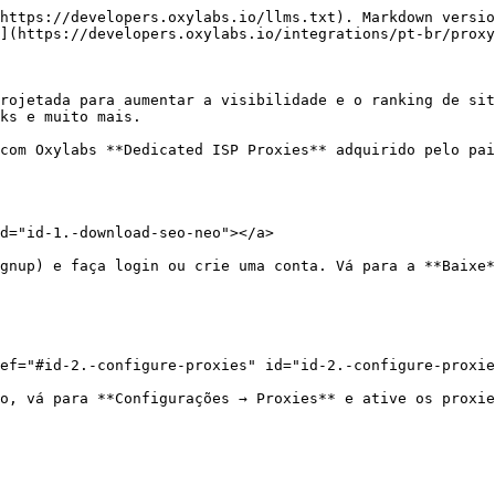
https://developers.oxylabs.io/llms.txt). Markdown versio
](https://developers.oxylabs.io/integrations/pt-br/proxy
rojetada para aumentar a visibilidade e o ranking de sit
ks e muito mais.

com Oxylabs **Dedicated ISP Proxies** adquirido pelo pai
d="id-1.-download-seo-neo"></a>

gnup) e faça login ou crie uma conta. Vá para a **Baixe*
ef="#id-2.-configure-proxies" id="id-2.-configure-proxie
o, vá para **Configurações → Proxies** e ative os proxie