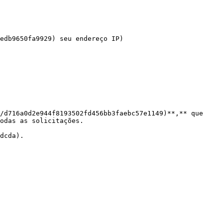
edb9650fa9929) seu endereço IP)

/d716a0d2e944f8193502fd456bb3faebc57e1149)**,** que 
odas as solicitações.

dcda).
