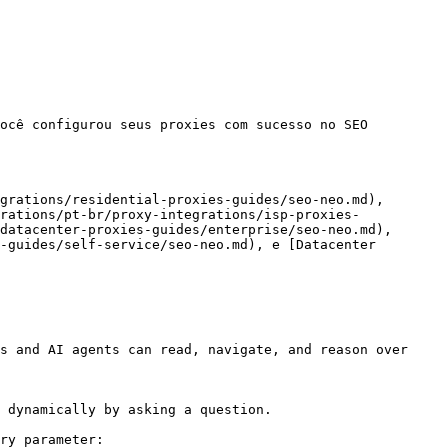
ocê configurou seus proxies com sucesso no SEO 
grations/residential-proxies-guides/seo-neo.md), 
rations/pt-br/proxy-integrations/isp-proxies-
datacenter-proxies-guides/enterprise/seo-neo.md), 
-guides/self-service/seo-neo.md), e [Datacenter 
s and AI agents can read, navigate, and reason over 
 dynamically by asking a question.

ry parameter:
