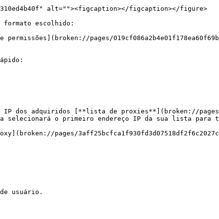
310ed4b40f" alt=""><figcaption></figcaption></figure>

 formato escolhido:

e permissões](broken://pages/019cf086a2b4e01f178ea60f69b
ápido:

 IP dos adquiridos [**lista de proxies**](broken://pages
a selecionará o primeiro endereço IP da sua lista para t
oxy](broken://pages/3aff25bcfca1f930fd3d07518df2f6c2027c
de usuário.
