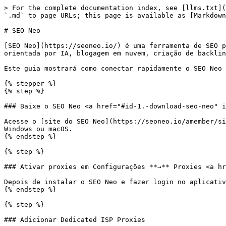
> For the complete documentation index, see [llms.txt](
`.md` to page URLs; this page is available as [Markdown
# SEO Neo

[SEO Neo](https://seoneo.io/) é uma ferramenta de SEO p
orientada por IA, blogagem em nuvem, criação de backlin
Este guia mostrará como conectar rapidamente o SEO Neo 
{% stepper %}

{% step %}

### Baixe o SEO Neo <a href="#id-1.-download-seo-neo" i
Acesse o [site do SEO Neo](https://seoneo.io/amember/si
Windows ou macOS.

{% endstep %}

{% step %}

### Ativar proxies em Configurações **→** Proxies <a hr
Depois de instalar o SEO Neo e fazer login no aplicativ
{% endstep %}

{% step %}

### Adicionar Dedicated ISP Proxies
