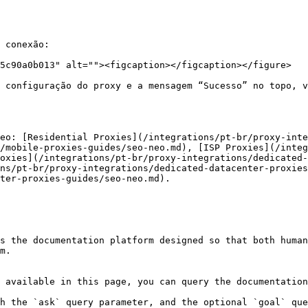
 conexão:

5c90a0b013" alt=""><figcaption></figcaption></figure>

a configuração do proxy e a mensagem “Sucesso” no topo, v
eo: [Residential Proxies](/integrations/pt-br/proxy-inte
/mobile-proxies-guides/seo-neo.md), [ISP Proxies](/integ
oxies](/integrations/pt-br/proxy-integrations/dedicated-
ns/pt-br/proxy-integrations/dedicated-datacenter-proxies
ter-proxies-guides/seo-neo.md).

s the documentation platform designed so that both human
m.

 available in this page, you can query the documentation
h the `ask` query parameter, and the optional `goal` que