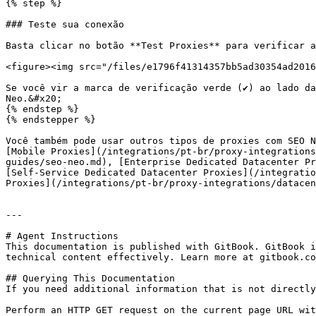
{% step %}

### Teste sua conexão

Basta clicar no botão **Test Proxies** para verificar a
<figure><img src="/files/e1796f41314357bb5ad30354ad2016
Se você vir a marca de verificação verde (✔️) ao lado d
Neo.&#x20;

{% endstep %}

{% endstepper %}

Você também pode usar outros tipos de proxies com SEO N
[Mobile Proxies](/integrations/pt-br/proxy-integrations
guides/seo-neo.md), [Enterprise Dedicated Datacenter Pr
[Self-Service Dedicated Datacenter Proxies](/integratio
Proxies](/integrations/pt-br/proxy-integrations/datacen
---

# Agent Instructions

This documentation is published with GitBook. GitBook i
technical content effectively. Learn more at gitbook.co
## Querying This Documentation

If you need additional information that is not directly
Perform an HTTP GET request on the current page URL wit