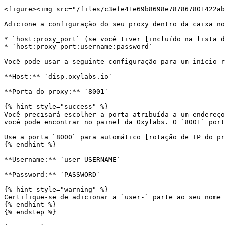
<figure><img src="/files/c3efe41e69b8698e787867801422ab
Adicione a configuração do seu proxy dentro da caixa no
* `host:proxy_port` (se você tiver [incluído na lista d
* `host:proxy_port:username:password`

Você pode usar a seguinte configuração para um início r
**Host:** `disp.oxylabs.io`

**Porta do proxy:** `8001`

{% hint style="success" %}

Você precisará escolher a porta atribuída a um endereço
você pode encontrar no painel da Oxylabs. O `8001` port
Use a porta `8000` para automático [rotação de IP do pr
{% endhint %}

**Username:** `user-USERNAME`

**Password:** `PASSWORD`

{% hint style="warning" %}

Certifique-se de adicionar a `user-` parte ao seu nome 
{% endhint %}

{% endstep %}
