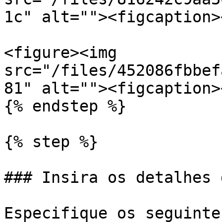
1c" alt=""><figcaption>
<figure><img 
src="/files/452086fbbef
81" alt=""><figcaption>
{% endstep %}

{% step %}

### Insira os detalhes 
Especifique os seguinte