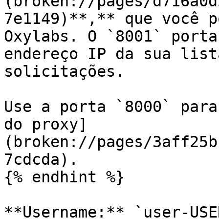
(broken://pages/d716a0d
7e1149)**,** que você p
Oxylabs. O `8001` porta
endereço IP da sua list
solicitações.

Use a porta `8000` para
do proxy]
(broken://pages/3aff25b
7cdcda).

{% endhint %}

**Username:** `user-USE