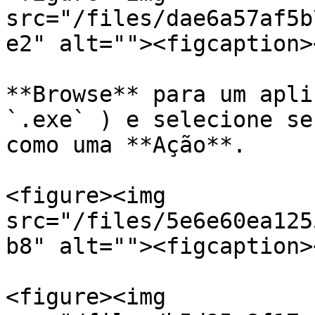
src="/files/dae6a57af5b
e2" alt=""><figcaption>
**Browse** para um apli
`.exe` ) e selecione se
como uma **Ação**.

<figure><img 
src="/files/5e6e60ea125
b8" alt=""><figcaption>
<figure><img 