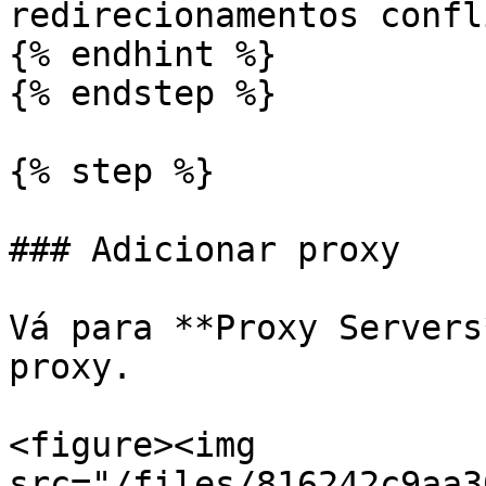
redirecionamentos confl
{% endhint %}

{% endstep %}

{% step %}

### Adicionar proxy

Vá para **Proxy Servers
proxy.

<figure><img 
src="/files/816242c9aa3