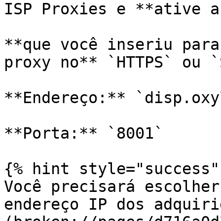
ISP Proxies e **ative a
**que você inseriu para
proxy no** `HTTPS` ou `
**Endereço:** `disp.oxy
**Porta:** `8001`

{% hint style="success" 
Você precisará escolher
endereço IP dos adquiri