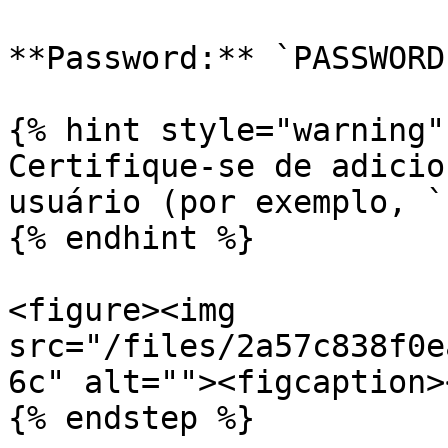
**Password:** `PASSWORD`
{% hint style="warning" 
Certifique-se de adicio
usuário (por exemplo, `
{% endhint %}

<figure><img 
src="/files/2a57c838f0e
6c" alt=""><figcaption>
{% endstep %}
