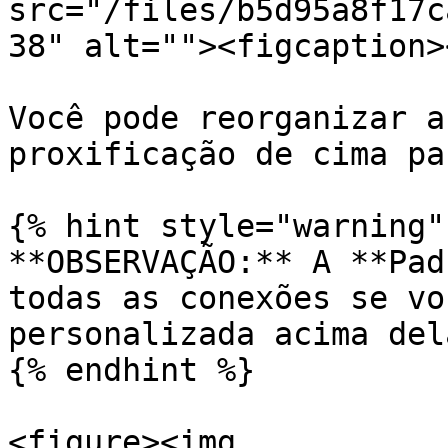
src="/files/b5d95a8f17c
38" alt=""><figcaption>
Você pode reorganizar a
proxificação de cima pa
{% hint style="warning" 
**OBSERVAÇÃO:** A **Pad
todas as conexões se vo
personalizada acima dela
{% endhint %}

<figure><img 