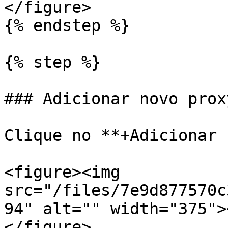
</figure>

{% endstep %}

{% step %}

### Adicionar novo proxy
Clique no **+Adicionar 
<figure><img 
src="/files/7e9d877570c
94" alt="" width="375">
</figure>
