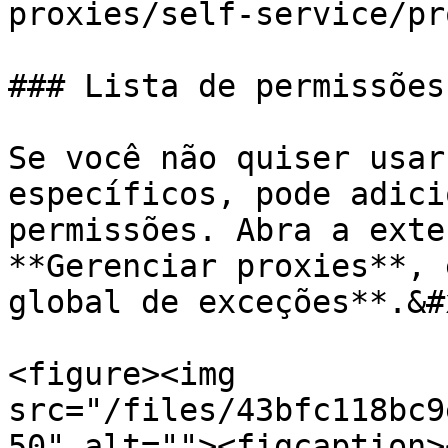
proxies/self-service/pr
### Lista de permissões

Se você não quiser usar
específicos, pode adici
permissões. Abra a exte
**Gerenciar proxies**, 
global de exceções**.&#x
<figure><img 
src="/files/43bfc118bc9
50" alt=""><figcaption>