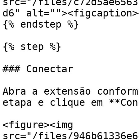
src="/files/c72d5ae6563
d6" alt=""><figcaption>
{% endstep %}

{% step %}

### Conectar

Abra a extensão conform
etapa e clique em **Con
<figure><img 
src="/files/946b61336e6