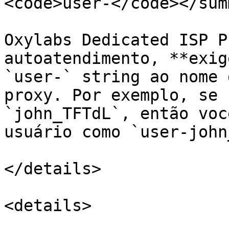
<code>user-</code></sum
Oxylabs Dedicated ISP P
autoatendimento, **exig
`user-` string ao nome 
proxy. Por exemplo, se 
`john_TFTdL`, então voc
usuário como `user-john
</details>

<details>
