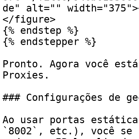
de" alt="" width="375">
</figure>

{% endstep %}

{% endstepper %}

Pronto. Agora você está
Proxies.

### Configurações de ge
Ao usar portas estática
`8002`, etc.), você se 