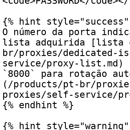
<code>PASSWORD</code></
{% hint style="success" 
O número da porta indic
lista adquirida [lista 
br/proxies/dedicated-is
service/proxy-list.md) 
`8000` para rotação aut
(/products/pt-br/proxie
proxies/self-service/pr
{% endhint %}

{% hint style="warning" 