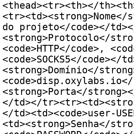
<thead><tr><th></th><th
<tr><td><strong>Nome</s
do projeto</code></td><
<strong>Protocolo</stro
<code>HTTP</code>, <cod
<code>SOCKS5</code></td
<strong>Domínio</strong
<code>disp.oxylabs.io</
<strong>Porta</strong><
</td></tr><tr><td><stro
</td><td><code>user-USE
<td><strong>Senha</stro