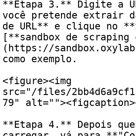
**Etapa 3.** Digite a U
você pretende extrair d
de URL** e clique no **
[**sandbox de scraping 
(https://sandbox.oxylab
como exemplo.

<figure><img 
src="/files/2bb4d6a9cf1
79" alt=""><figcaption>
**Etapa 4.** Depois que
carregar, vá para **"Co