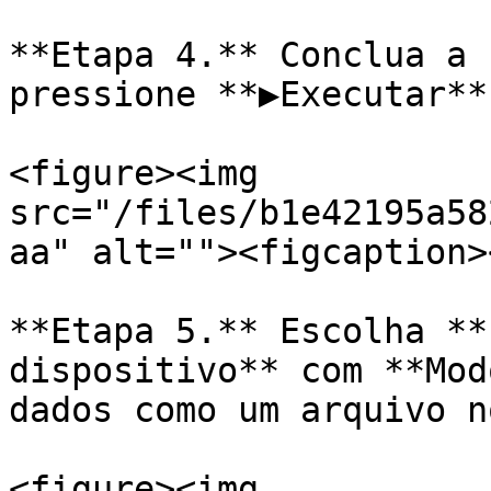
**Etapa 4.** Conclua a 
pressione **▶Executar**.
<figure><img 
src="/files/b1e42195a58
aa" alt=""><figcaption>
**Etapa 5.** Escolha **
dispositivo** com **Mod
dados como um arquivo n
<figure><img 