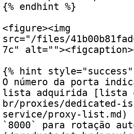
{% endhint %}

<figure><img 
src="/files/41b00b81fad
7c" alt=""><figcaption>
{% hint style="success" 
O número da porta indic
lista adquirida [lista 
br/proxies/dedicated-is
service/proxy-list.md) 
`8000` para rotação aut