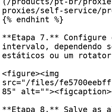
(/products/pt-br/proxie
proxies/self-service/pr
{% endhint %}

**Etapa 7.** Configure 
intervalo, dependendo s
estáticos ou um rotator
<figure><img 
src="/files/fe5700eebff
85" alt=""><figcaption>
**Etapa 8.** Salve as a