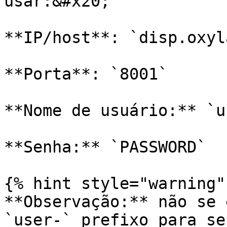
usar:&#x20;

**IP/host**: `disp.oxyl
**Porta**: `8001`

**Nome de usuário:** `u
**Senha:** `PASSWORD`

{% hint style="warning" 
**Observação:** não se 
`user-` prefixo para se