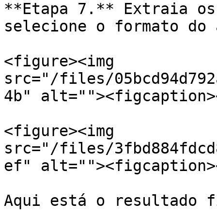
**Etapa 7.** Extraia os
selecione o formato do 
<figure><img 
src="/files/05bcd94d792
4b" alt=""><figcaption>
<figure><img 
src="/files/3fbd884fdcd
ef" alt=""><figcaption>
Aqui está o resultado f