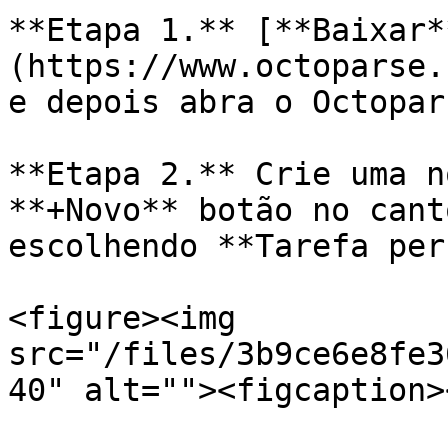
**Etapa 1.** [**Baixar*
(https://www.octoparse.
e depois abra o Octopars
**Etapa 2.** Crie uma n
**+Novo** botão no cant
escolhendo **Tarefa per
<figure><img 
src="/files/3b9ce6e8fe3
40" alt=""><figcaption>