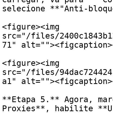
selecione **"Anti-bloqu
<figure><img 
src="/files/2400c1843b1
71" alt=""><figcaption>
<figure><img 
src="/files/94dac724424
a1" alt=""><figcaption>
**Etapa 5.** Agora, mar
Proxies**, habilite **U