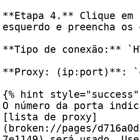
**Etapa 4.** Clique em 
esquerdo e preencha os 
**Tipo de conexão:** `H
**Proxy: (ip:port)**: `
{% hint style="success" 
O número da porta indic
[lista de proxy]
(broken://pages/d716a0d
7e1149) será usado. Use