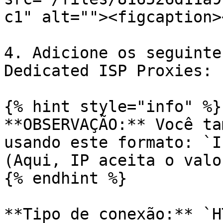
c1" alt=""><figcaption>
4. Adicione os seguinte
Dedicated ISP Proxies:

{% hint style="info" %}

**OBSERVAÇÃO:** Você ta
usando este formato: `I
(Aqui, IP aceita o valo
{% endhint %}

**Tipo de conexão:** `H