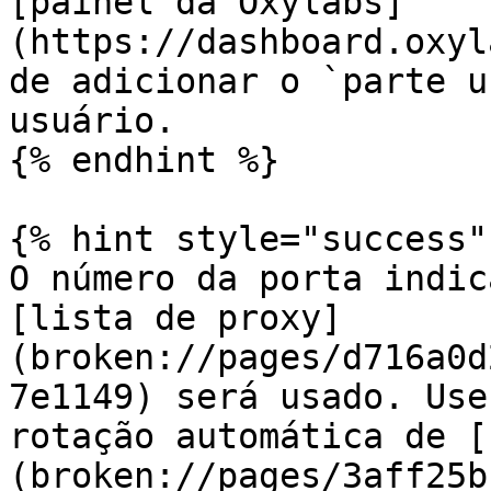
[painel da Oxylabs]
(https://dashboard.oxyl
de adicionar o `parte u
usuário.

{% endhint %}

{% hint style="success" 
O número da porta indic
[lista de proxy]
(broken://pages/d716a0d
7e1149) será usado. Use
rotação automática de [
(broken://pages/3aff25b