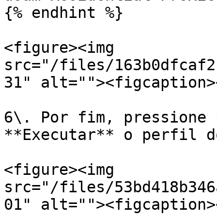
{% endhint %}

<figure><img 
src="/files/163b0dfcaf2
31" alt=""><figcaption>
6\. Por fim, pressione 
**Executar** o perfil d
<figure><img 
src="/files/53bd418b346
01" alt=""><figcaption>