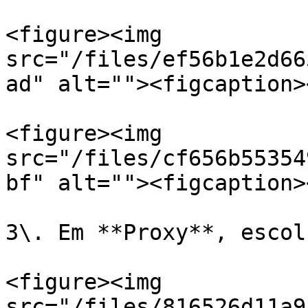
<figure><img 
src="/files/ef56b1e2d66
ad" alt=""><figcaption>
<figure><img 
src="/files/cf656b55354
bf" alt=""><figcaption>
3\. Em **Proxy**, escol
<figure><img 
src="/files/816526d11a9