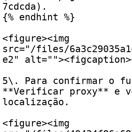
7cdcda).

{% endhint %}

<figure><img 
src="/files/6a3c29035a1
e2" alt=""><figcaption>
5\. Para confirmar o fu
**Verificar proxy** e v
localização.

<figure><img 