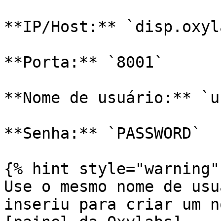
**IP/Host:** `disp.oxyl
**Porta:** `8001`

**Nome de usuário:** `u
**Senha:** `PASSWORD`

{% hint style="warning" 
Use o mesmo nome de usu
inseriu para criar um n