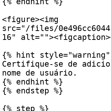
{% endhint %}

<figure><img 
src="/files/0e496cc6044
16" alt=""><figcaption>
{% hint style="warning" 
Certifique-se de adicio
nome de usuário.

{% endhint %}

{% endstep %}

{% step %}
