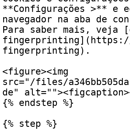
**Configurações >** e e
navegador na aba de con
Para saber mais, veja [
fingerprinting](https:/
fingerprinting).

<figure><img 
src="/files/a346bb505da
de" alt=""><figcaption>
{% endstep %}

{% step %}
