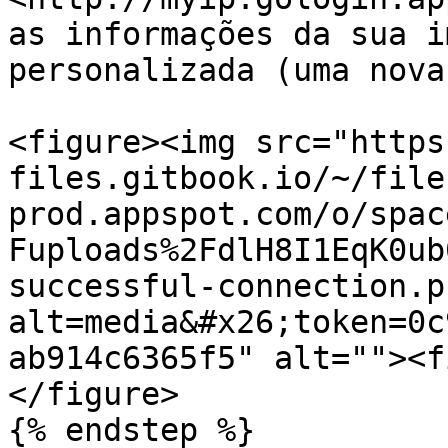
as informações da sua i
personalizada (uma nova
<figure><img src="https
files.gitbook.io/~/file
prod.appspot.com/o/spac
Fuploads%2FdlH8I1EqK0ub
successful-connection.p
alt=media&#x26;token=0c
ab914c6365f5" alt=""><f
</figure>

{% endstep %}
