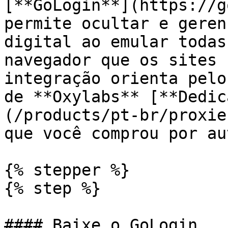
[**GoLogin**](https://g
permite ocultar e geren
digital ao emular todas
navegador que os sites 
integração orienta pelo
de **Oxylabs** [**Dedic
(/products/pt-br/proxie
que você comprou por au
{% stepper %}

{% step %}

#### Baixe o GoLogin
