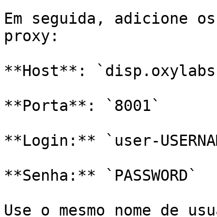
Em seguida, adicione os
proxy:

**Host**: `disp.oxylabs.
**Porta**: `8001`

**Login:** `user-USERNAM
**Senha:** `PASSWORD`

Use o mesmo nome de usu