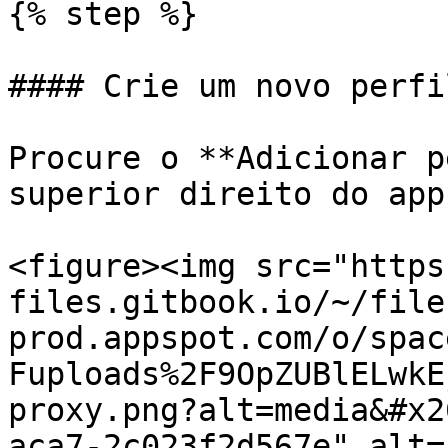
{% step %}

#### Crie um novo perfil
Procure o **Adicionar p
superior direito do app.
<figure><img src="https
files.gitbook.io/~/file
prod.appspot.com/o/spac
Fuploads%2F9OpZUBlELwkE
proxy.png?alt=media&#x2
aca7-2c023f2d567e" alt=