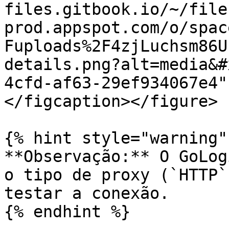
files.gitbook.io/~/file
prod.appspot.com/o/spac
Fuploads%2F4zjLuchsm86U
details.png?alt=media&#
4cfd-af63-29ef934067e4"
</figcaption></figure>

{% hint style="warning" 
**Observação:** O GoLog
o tipo de proxy (`HTTP`
testar a conexão.

{% endhint %}
