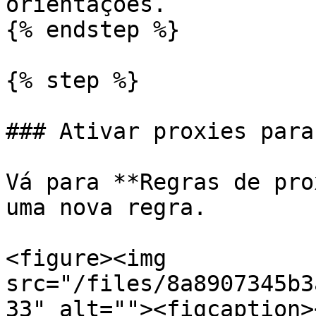
orientações.

{% endstep %}

{% step %}

### Ativar proxies para
Vá para **Regras de pro
uma nova regra.

<figure><img 
src="/files/8a8907345b3
33" alt=""><figcaption>