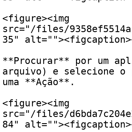
<figure><img 
src="/files/9358ef5514a
35" alt=""><figcaption>
**Procurar** por um apl
arquivo) e selecione o 
uma **Ação**.

<figure><img 
src="/files/d6bda7c204e
84" alt=""><figcaption>