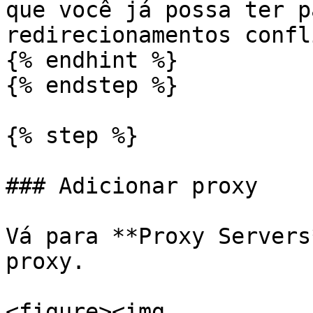
que você já possa ter p
redirecionamentos confl
{% endhint %}

{% endstep %}

{% step %}

### Adicionar proxy

Vá para **Proxy Servers
proxy.

<figure><img 