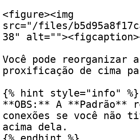
<figure><img 
src="/files/b5d95a8f17c
38" alt=""><figcaption>
Você pode reorganizar a
proxificação de cima pa
{% hint style="info" %}

**OBS:** A **Padrão** r
conexões se você não ti
acima dela.

{% endhint %}
