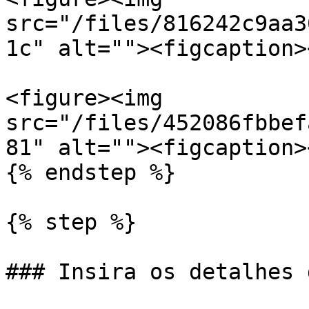
src="/files/816242c9aa3
1c" alt=""><figcaption>
<figure><img 
src="/files/452086fbbef
81" alt=""><figcaption>
{% endstep %}

{% step %}

### Insira os detalhes 