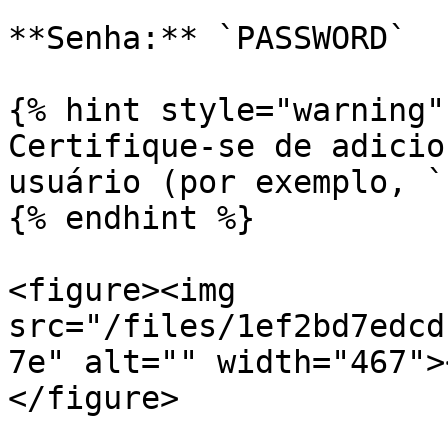
**Senha:** `PASSWORD`

{% hint style="warning" 
Certifique-se de adicio
usuário (por exemplo, `
{% endhint %}

<figure><img 
src="/files/1ef2bd7edcd
7e" alt="" width="467">
</figure>
