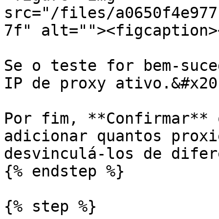
src="/files/a0650f4e977
7f" alt=""><figcaption>
Se o teste for bem-suce
IP de proxy ativo.&#x20;
Por fim, **Confirmar** 
adicionar quantos proxi
desvinculá-los de difer
{% endstep %}

{% step %}
