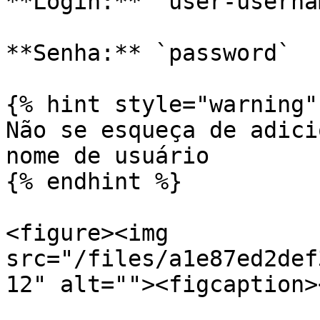
**Login:** `user-usernam
**Senha:** `password`

{% hint style="warning" 
Não se esqueça de adici
nome de usuário

{% endhint %}

<figure><img 
src="/files/a1e87ed2def
12" alt=""><figcaption>