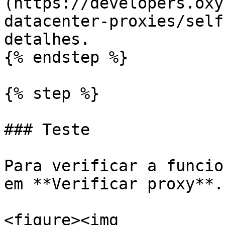
(https://developers.oxy
datacenter-proxies/self
detalhes.

{% endstep %}

{% step %}

### Teste

Para verificar a funcio
em **Verificar proxy**.

<figure><img 