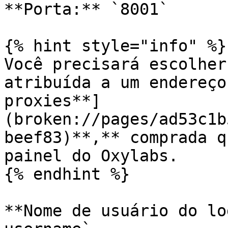
**Porta:** `8001`

{% hint style="info" %}

Você precisará escolher
atribuída a um endereço
proxies**]
(broken://pages/ad53c1b
beef83)**,** comprada q
painel do Oxylabs.

{% endhint %}

**Nome de usuário do lo