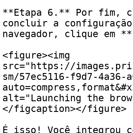
**Etapa 6.** Por fim, c
concluir a configuração
navegador, clique em **
<figure><img 
src="https://images.pri
sm/57ec5116-f9d7-4a36-a
auto=compress,format&#x
alt="Launching the brow
</figcaption></figure>

É isso! Você integrou c