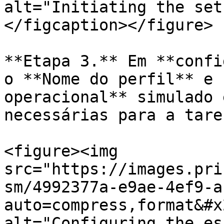
alt="Initiating the set
</figcaption></figure>

**Etapa 3.** Em **confi
o **Nome do perfil** e 
operacional** simulado 
necessárias para a taref
<figure><img 
src="https://images.pri
sm/4992377a-e9ae-4ef9-a
auto=compress,format&#x
alt="Configuring the es