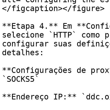
</figcaption></figure>

**Etapa 4.** Em **Confi
selecione `HTTP` como p
configurar suas definiç
detalhes:

**Configurações de prox
`SOCKS5`

**Endereço IP:** `ddc.o