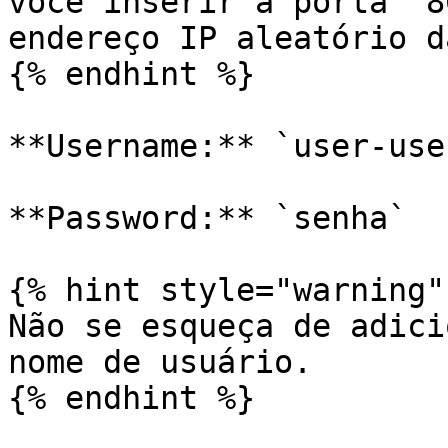
você inserir a porta `8
endereço IP aleatório d
{% endhint %}

**Username:** `user-use
**Password:** `senha`

{% hint style="warning" 
Não se esqueça de adici
nome de usuário.

{% endhint %}
