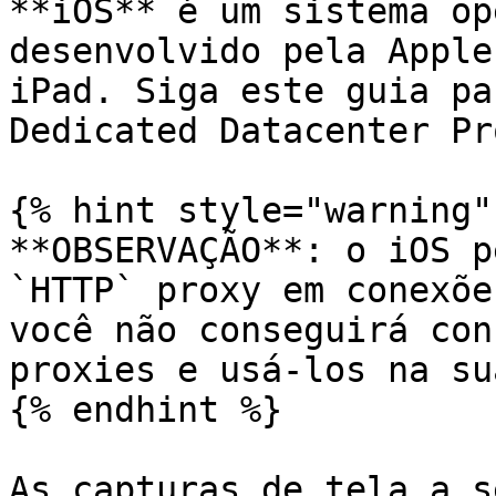
**iOS** é um sistema op
desenvolvido pela Apple
iPad. Siga este guia pa
Dedicated Datacenter Pr
{% hint style="warning" 
**OBSERVAÇÃO**: o iOS p
`HTTP` proxy em conexõe
você não conseguirá con
proxies e usá-los na su
{% endhint %}

As capturas de tela a s