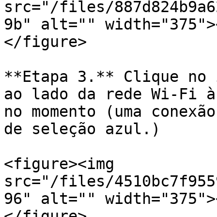
src="/files/887d824b9a6
9b" alt="" width="375">
</figure>

**Etapa 3.** Clique no 
ao lado da rede Wi-Fi à
no momento (uma conexão
de seleção azul.)

<figure><img 
src="/files/4510bc7f955
96" alt="" width="375">
</figure>
