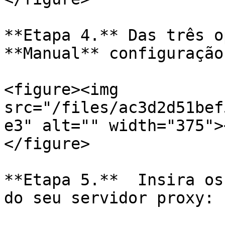
**Etapa 4.** Das três o
**Manual** configuração
<figure><img 
src="/files/ac3d2d51bef
e3" alt="" width="375">
</figure>

**Etapa 5.**  Insira os
do seu servidor proxy:
