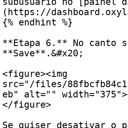
subusuário no [painel d
(https://dashboard.oxyl
{% endhint %}

**Etapa 6.** No canto s
**Save**.&#x20;

<figure><img 
src="/files/88fbcfb84c1
eb" alt="" width="375">
</figure>

Se quiser desativar o p