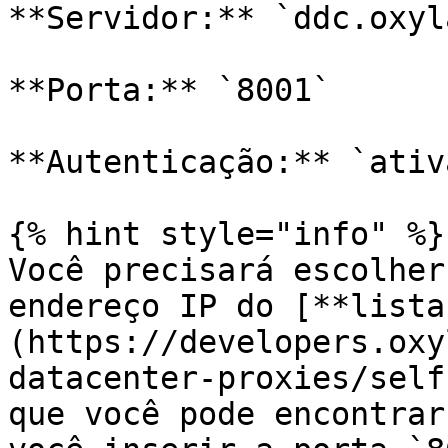
**Servidor:** `ddc.oxyl
**Porta:** `8001`

**Autenticação:** `ativa
{% hint style="info" %}

Você precisará escolher
endereço IP do [**lista
(https://developers.oxy
datacenter-proxies/self
que você pode encontrar