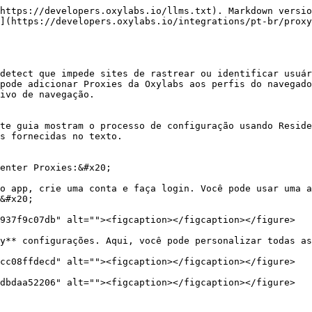
https://developers.oxylabs.io/llms.txt). Markdown versio
](https://developers.oxylabs.io/integrations/pt-br/proxy
detect que impede sites de rastrear ou identificar usuár
pode adicionar Proxies da Oxylabs aos perfis do navegado
ivo de navegação.

te guia mostram o processo de configuração usando Reside
s fornecidas no texto.

enter Proxies:&#x20;

o app, crie uma conta e faça login. Você pode usar uma a
&#x20;

937f9c07db" alt=""><figcaption></figcaption></figure>

y** configurações. Aqui, você pode personalizar todas as
cc08ffdecd" alt=""><figcaption></figcaption></figure>

dbdaa52206" alt=""><figcaption></figcaption></figure>
