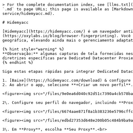
> For the complete documentation index, see [llms.txt](
`.md` to page URLs; this page is available as [Markdown
service/hidemyacc.md).

# Hidemyacc

[Hidemyacc](https://hidemyacc.com/) é um navegador anti
(https://oxylabs.io/blog/browser-fingerprinting). Você 
geográfica, elevando ainda mais o gerenciamento adaptat
{% hint style="warning" %}

**Observação:** algumas capturas de tela fornecidas nes
diretrizes específicas para Dedicated Datacenter Proxie
{% endhint %}

Siga estas etapas rápidas para integrar Dedicated Datac
1. [Baixe](https://hidemyacc.com/download) & configure 
2. Ao abrir o app, selecione **+Criar um novo perfil**.
<figure><img src="/files/9e0ea6d040c92d51c7390a4cb578ba
2\. Configure seu perfil do navegador, incluindo **Prox
<figure><img src="/files/6674aae871f8a1b383236e5796cffc
<figure><img src="/files/edbd27353d648e200b05c484b9ba9a
3\. Em **Proxy**, escolha **Seu Proxy**.<br>
