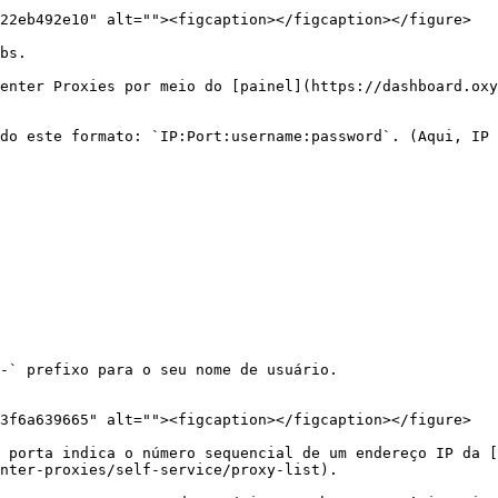
22eb492e10" alt=""><figcaption></figcaption></figure>

bs.

enter Proxies por meio do [painel](https://dashboard.oxy
do este formato: `IP:Port:username:password`. (Aqui, IP 
-` prefixo para o seu nome de usuário.

3f6a639665" alt=""><figcaption></figcaption></figure>

 porta indica o número sequencial de um endereço IP da [
nter-proxies/self-service/proxy-list).
