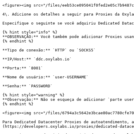
<figure><img src="/files/eeb53ce095041f0fed2e05c7b9487c
4\. Adicione os detalhes a seguir para Proxies da Oxyla
Especifique o seguinte se você adquiriu Dedicated Datac
{% hint style="info" %}

**OBSERVAÇÃO:** Você também pode adicionar Proxies usan
{% endhint %}

**Tipo de conexão:** `HTTP` ou `SOCKS5`

**IP/Host:** `ddc.oxylabs.io`

**Porta:** `8001`

**Nome de usuário:** `user-USERNAME`

**Senha:** `PASSWORD`

{% hint style="warning" %}

**Observação:** Não se esqueça de adicionar `parte user
{% endhint %}

<figure><img src="/files/6794a3c5642e3bcae80ac7780cfe70
Para Dedicated Datacenter Proxies de autoatendimento, a
(https://developers.oxylabs.io/proxies/dedicated-datace