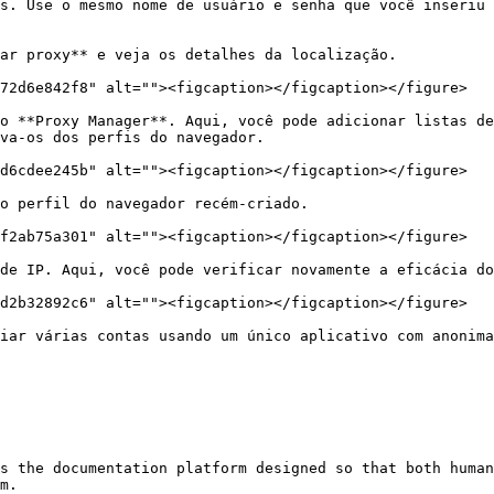
s. Use o mesmo nome de usuário e senha que você inseriu 
ar proxy** e veja os detalhes da localização.

72d6e842f8" alt=""><figcaption></figcaption></figure>

o **Proxy Manager**. Aqui, você pode adicionar listas de
va-os dos perfis do navegador.

d6cdee245b" alt=""><figcaption></figcaption></figure>

o perfil do navegador recém-criado.

f2ab75a301" alt=""><figcaption></figcaption></figure>

de IP. Aqui, você pode verificar novamente a eficácia do
d2b32892c6" alt=""><figcaption></figcaption></figure>

iar várias contas usando um único aplicativo com anonima
s the documentation platform designed so that both human
m.
