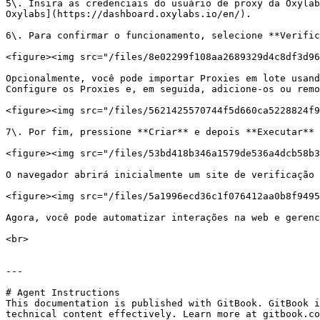
5\. Insira as credenciais do usuário de proxy da Oxylab
Oxylabs](https://dashboard.oxylabs.io/en/).

6\. Para confirmar o funcionamento, selecione **Verific
<figure><img src="/files/8e02299f108aa2689329d4c8df3d96
Opcionalmente, você pode importar Proxies em lote usand
Configure os Proxies e, em seguida, adicione-os ou remo
<figure><img src="/files/5621425570744f5d660ca5228824f9
7\. Por fim, pressione **Criar** e depois **Executar** 
<figure><img src="/files/53bd418b346a1579de536a4dcb58b3
O navegador abrirá inicialmente um site de verificação 
<figure><img src="/files/5a1996ecd36c1f076412aa0b8f9495
Agora, você pode automatizar interações na web e gerenc
<br>

---

# Agent Instructions

This documentation is published with GitBook. GitBook i
technical content effectively. Learn more at gitbook.co