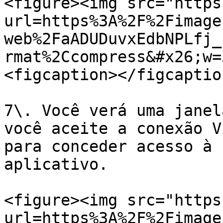
<figure><img src="https
url=https%3A%2F%2Fimage
web%2FaADUDuvxEdbNPLfj_
rmat%2Ccompress&#x26;w=
<figcaption></figcaptio
7\. Você verá uma janel
você aceite a conexão V
para conceder acesso à 
aplicativo.

<figure><img src="https
url=https%3A%2F%2Fimage