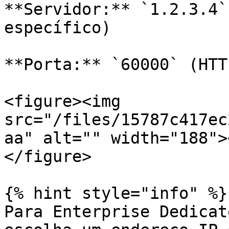
**Servidor:** `1.2.3.4`
específico)

**Porta:** `60000` (HTT
<figure><img 
src="/files/15787c417ec
aa" alt="" width="188">
</figure>

{% hint style="info" %}

Para Enterprise Dedicat