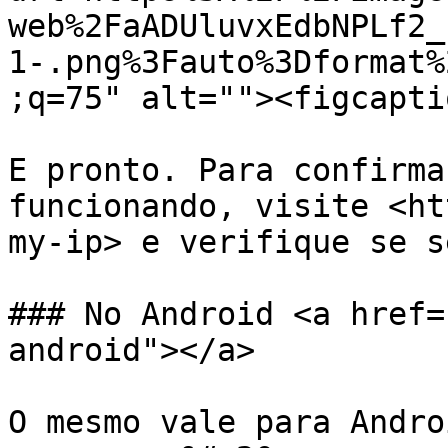
web%2FaADUluvxEdbNPLf2_
1-.png%3Fauto%3Dformat%
;q=75" alt=""><figcapti
E pronto. Para confirma
funcionando, visite <ht
my-ip> e verifique se s
### No Android <a href=
android"></a>

O mesmo vale para Andro