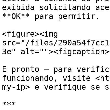
exibida solicitando ace
**OK** para permitir.

<figure><img 
src="/files/290a54f7cc1
3e" alt=""><figcaption>
E pronto – para verific
funcionando, visite <ht
my-ip> e verifique se s
***
