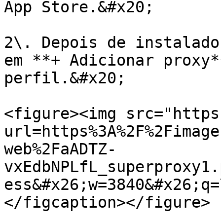
App Store.&#x20;

2\. Depois de instalado
em **+ Adicionar proxy*
perfil.&#x20;

<figure><img src="https
url=https%3A%2F%2Fimage
web%2FaADTZ-
vxEdbNPLfL_superproxy1.
ess&#x26;w=3840&#x26;q=
</figcaption></figure>
