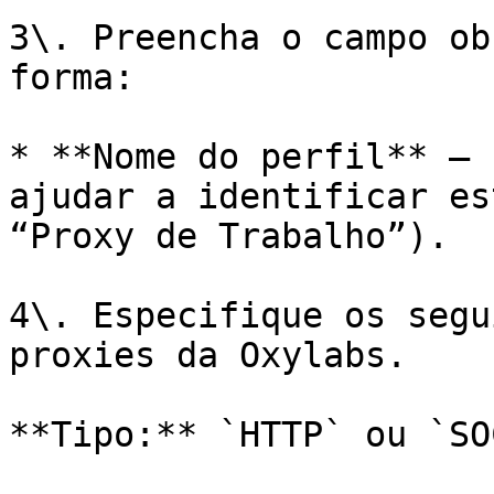
3\. Preencha o campo ob
forma:

* **Nome do perfil** – 
ajudar a identificar es
“Proxy de Trabalho”).

4\. Especifique os segu
proxies da Oxylabs.

**Tipo:** `HTTP` ou `SO