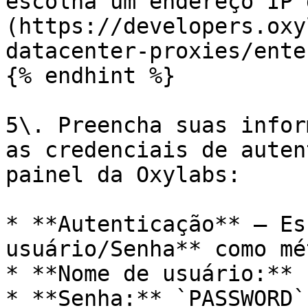
escolha um endereço IP 
(https://developers.oxy
datacenter-proxies/ente
{% endhint %}

5\. Preencha suas infor
as credenciais de auten
painel da Oxylabs:

* **Autenticação** – Es
usuário/Senha** como mé
* **Nome de usuário:** 
* **Senha:** `PASSWORD`
