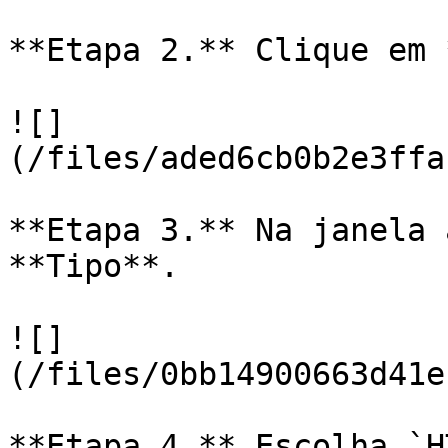
**Etapa 2.** Clique em 
![]
(/files/aded6cb0b2e3ffa
**Etapa 3.** Na janela 
**Tipo**.

![]
(/files/0bb14900663d41e
**Etapa 4.** Escolha `H