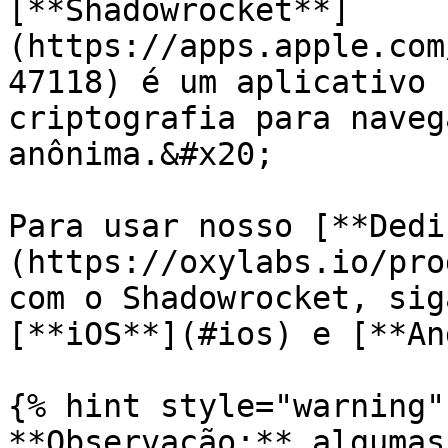
[**Shadowrocket**]
(https://apps.apple.com
47118) é um aplicativo 
criptografia para naveg
anônima.&#x20;

Para usar nosso [**Dedi
(https://oxylabs.io/pro
com o Shadowrocket, sig
[**iOS**](#ios) e [**An
{% hint style="warning" 
**Observação:** algumas