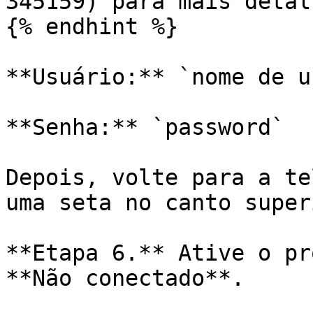
345159) para mais detalh
{% endhint %}

**Usuário:** `nome de u
**Senha:** `password`

Depois, volte para a te
uma seta no canto super
**Etapa 6.** Ative o pr
**Não conectado**.
