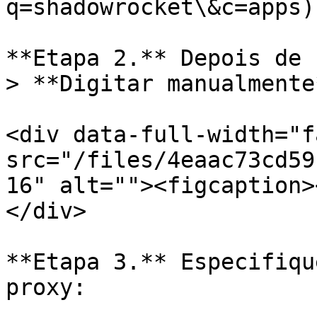
q=shadowrocket\&c=apps)
**Etapa 2.** Depois de 
> **Digitar manualmente
<div data-full-width="f
src="/files/4eaac73cd59
16" alt=""><figcaption>
</div>

**Etapa 3.** Especifiqu
proxy:
