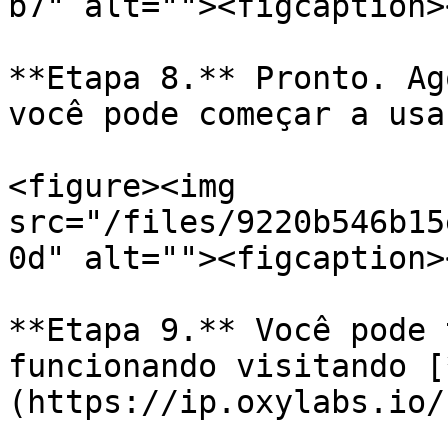
b7" alt=""><figcaption>
**Etapa 8.** Pronto. Ag
você pode começar a usa
<figure><img 
src="/files/9220b546b15
0d" alt=""><figcaption>
**Etapa 9.** Você pode 
funcionando visitando [
(https://ip.oxylabs.io/)