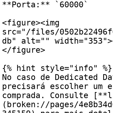
**Porta:** `60000`

<figure><img 
src="/files/0502b22496f
db" alt="" width="353">
</figure>

{% hint style="info" %}

No caso de Dedicated Da
precisará escolher um e
comprada. Consulte [**l
(broken://pages/4e8b34d