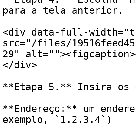
para a tela anterior.

<div data-full-width="t
src="/files/19516feed45
29" alt=""><figcaption>
</div>

**Etapa 5.** Insira os 
**Endereço:** um endere
exemplo, `1.2.3.4`)
