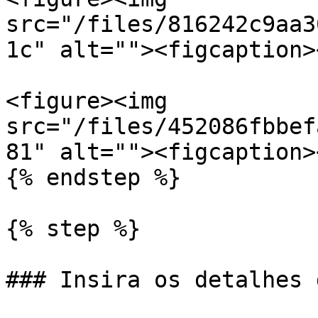
src="/files/816242c9aa3
1c" alt=""><figcaption>
<figure><img 
src="/files/452086fbbef
81" alt=""><figcaption>
{% endstep %}

{% step %}

### Insira os detalhes 