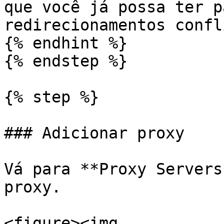
que você já possa ter p
redirecionamentos confl
{% endhint %}

{% endstep %}

{% step %}

### Adicionar proxy

Vá para **Proxy Servers
proxy.

<figure><img 