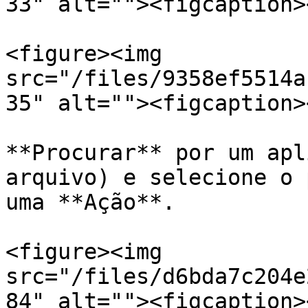
33" alt=""><figcaption>
<figure><img 
src="/files/9358ef5514a
35" alt=""><figcaption>
**Procurar** por um apl
arquivo) e selecione o 
uma **Ação**.

<figure><img 
src="/files/d6bda7c204e
84" alt=""><figcaption>