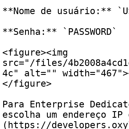
**Nome de usuário:** `U
**Senha:** `PASSWORD`

<figure><img 
src="/files/4b2008a4cd1
4c" alt="" width="467">
</figure>

Para Enterprise Dedicat
escolha um endereço IP 
(https://developers.oxy