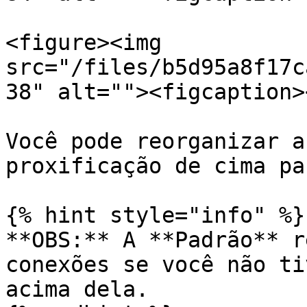
<figure><img 
src="/files/b5d95a8f17c
38" alt=""><figcaption>
Você pode reorganizar a
proxificação de cima pa
{% hint style="info" %}

**OBS:** A **Padrão** r
conexões se você não ti
acima dela.
