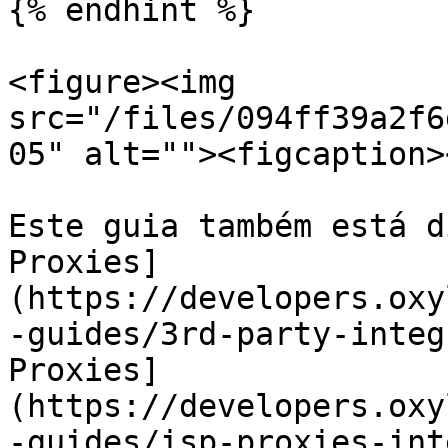
{% endhint %}

<figure><img 
src="/files/094ff39a2f6
05" alt=""><figcaption>
Este guia também está d
Proxies]
(https://developers.oxy
-guides/3rd-party-integ
Proxies]
(https://developers.oxy
-guides/isp-proxies-int