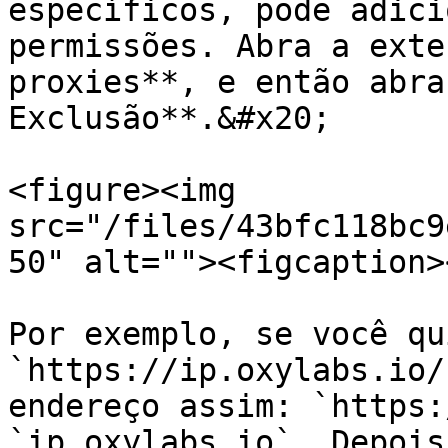
específicos, pode adici
permissões. Abra a exte
proxies**, e então abra
Exclusão**.&#x20;

<figure><img 
src="/files/43bfc118bc9
50" alt=""><figcaption>
Por exemplo, se você qu
`https://ip.oxylabs.io/
endereço assim: `https:
`ip.oxylabs.io`. Depois