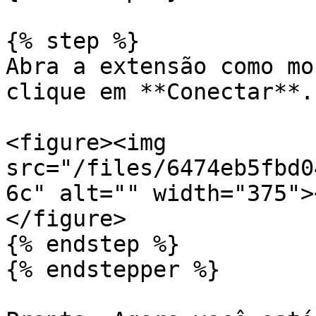
{% step %}

Abra a extensão como mo
clique em **Conectar**.

<figure><img 
src="/files/6474eb5fbd0
6c" alt="" width="375">
</figure>

{% endstep %}

{% endstepper %}
