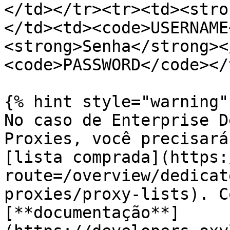
</td></tr><tr><td><stro
</td><td><code>USERNAME
<strong>Senha</strong><
<code>PASSWORD</code></
{% hint style="warning" 
No caso de Enterprise D
Proxies, você precisará
[lista comprada](https:
route=/overview/dedicat
proxies/proxy-lists). C
[**documentação**]