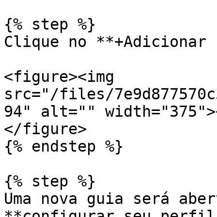
{% step %}

Clique no **+Adicionar 
<figure><img 
src="/files/7e9d877570c
94" alt="" width="375">
</figure>

{% endstep %}

{% step %}

Uma nova guia será aber
**configurar seu perfil