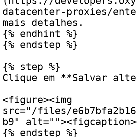
(https://developers.oxy
datacenter-proxies/ente
mais detalhes.

{% endhint %}

{% endstep %}

{% step %}

Clique em **Salvar alte
<figure><img 
src="/files/e6b7bfa2b16
b9" alt=""><figcaption>
{% endstep %}
