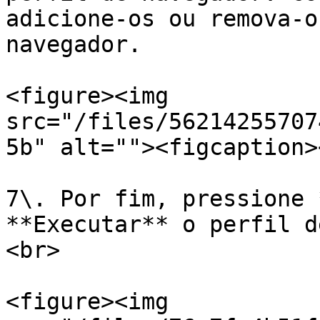
adicione-os ou remova-o
navegador.

<figure><img 
src="/files/56214255707
5b" alt=""><figcaption>
7\. Por fim, pressione 
**Executar** o perfil d
<br>

<figure><img 