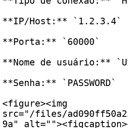
**Tipo de conexão:** `H
**IP/Host:** `1.2.3.4` 
**Porta:** `60000`

**Nome de usuário:** `U
**Senha:** `PASSWORD`

<figure><img 
src="/files/ad090ff50a2
9a" alt=""><figcaption>