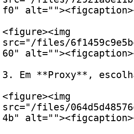
f0" alt=""><figcaption>
<figure><img 
src="/files/6f1459c9e5b
60" alt=""><figcaption>
3. Em **Proxy**, escolh
<figure><img 
src="/files/064d5d48576
4b" alt=""><figcaption>