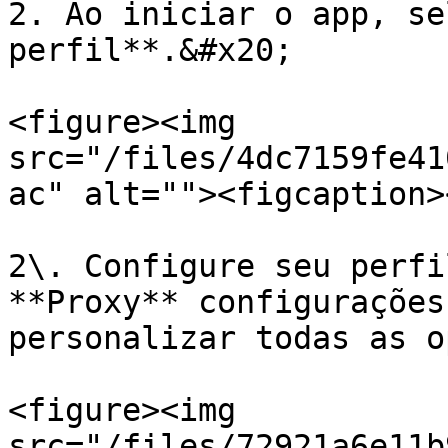
2. Ao iniciar o app, se
perfil**.&#x20;

<figure><img 
src="/files/4dc7159fe41
ac" alt=""><figcaption>
2\. Configure seu perfi
**Proxy** configurações
personalizar todas as o
<figure><img 
src="/files/72921a6e11b