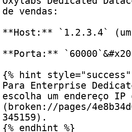
Oxylabs Dedicated Datac
de vendas:

**Host:** `1.2.3.4` (um
**Porta:** `60000`&#x20;
{% hint style="success" 
Para Enterprise Dedicat
escolha um endereço IP 
(broken://pages/4e8b34d
345159).

{% endhint %}
