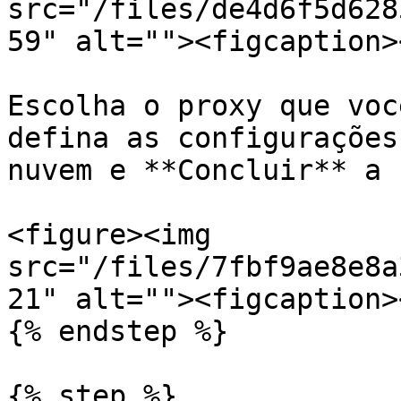
src="/files/de4d6f5d628
59" alt=""><figcaption>
Escolha o proxy que voc
defina as configurações
nuvem e **Concluir** a 
<figure><img 
src="/files/7fbf9ae8e8a
21" alt=""><figcaption>
{% endstep %}

{% step %}
