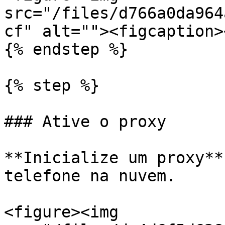
src="/files/d766a0da964
cf" alt=""><figcaption>
{% endstep %}

{% step %}

### Ative o proxy

**Inicialize um proxy**
telefone na nuvem.

<figure><img 