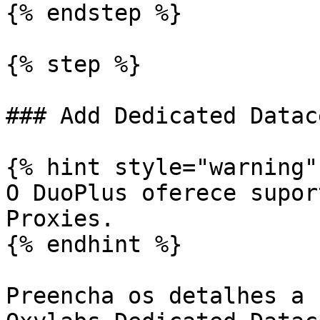
{% endstep %}

{% step %}

### Add Dedicated Datac
{% hint style="warning" 
O DuoPlus oferece supor
Proxies.

{% endhint %}

Preencha os detalhes a 