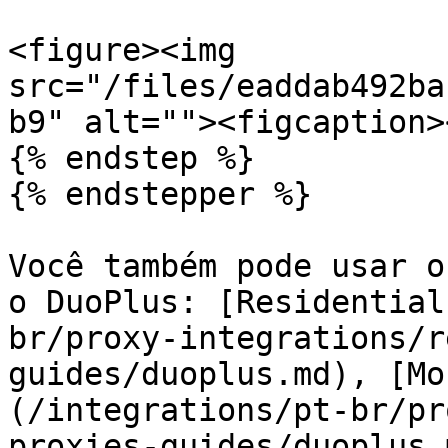
<figure><img 
src="/files/eaddab492ba
b9" alt=""><figcaption>
{% endstep %}

{% endstepper %}

Você também pode usar o
o DuoPlus: [Residential
br/proxy-integrations/r
guides/duoplus.md), [Mo
(/integrations/pt-br/pr
proxies-guides/duoplus.