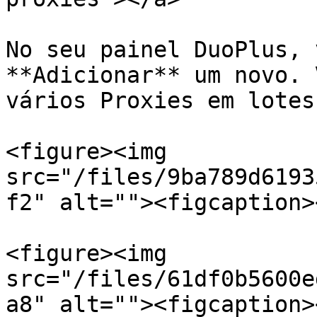
No seu painel DuoPlus, 
**Adicionar** um novo. 
vários Proxies em lotes.
<figure><img 
src="/files/9ba789d6193
f2" alt=""><figcaption>
<figure><img 
src="/files/61df0b5600e
a8" alt=""><figcaption>