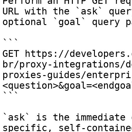
Perform an HTTP GET req
URL with the `ask` quer
optional `goal` query p
```

GET https://developers.
br/proxy-integrations/d
proxies-guides/enterpri
<question>&goal=<endgoal
```

`ask` is the immediate 
specific, self-containe