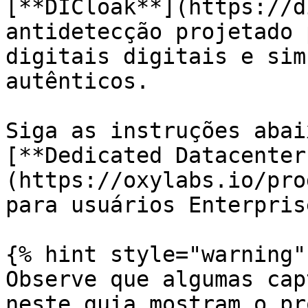
[**DICloak**](https://d
antidetecção projetado 
digitais digitais e sim
autênticos.

Siga as instruções abai
[**Dedicated Datacenter
(https://oxylabs.io/pro
para usuários Enterprise
{% hint style="warning" 
Observe que algumas cap
neste guia mostram o pr