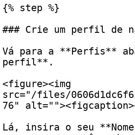
{% step %}

### Crie um perfil de n
Vá para a **Perfis** ab
perfil**.

<figure><img 
src="/files/0606d1dc6f6
76" alt=""><figcaption>
Lá, insira o seu **Nome