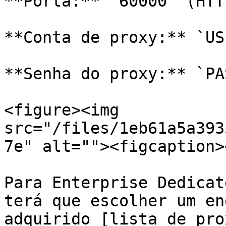
**Porta:** `60000` (HTT
**Conta de proxy:** `US
**Senha do proxy:** `PA
<figure><img 
src="/files/1eb61a5a393
7e" alt=""><figcaption>
Para Enterprise Dedicat
terá que escolher um en
adquirido [lista de pro