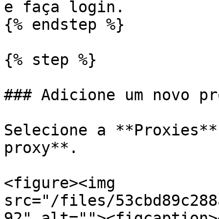
e faça login.

{% endstep %}

{% step %}

### Adicione um novo pro
Selecione a **Proxies**
proxy**.

<figure><img 
src="/files/53cbd89c288
92" alt=""><figcaption>