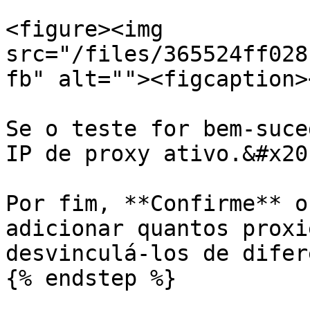
<figure><img 
src="/files/365524ff028
fb" alt=""><figcaption>
Se o teste for bem-suce
IP de proxy ativo.&#x20;
Por fim, **Confirme** o
adicionar quantos proxi
desvinculá-los de difer
{% endstep %}
