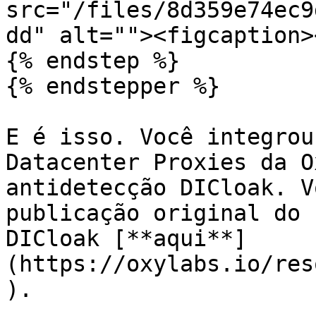
src="/files/8d359e74ec9
dd" alt=""><figcaption>
{% endstep %}

{% endstepper %}

E é isso. Você integrou
Datacenter Proxies da O
antidetecção DICloak. V
publicação original do 
DICloak [**aqui**]
(https://oxylabs.io/res
).
