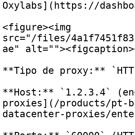
Oxylabs](https://dashbo
<figure><img 
src="/files/4a1f7451f83
ae" alt=""><figcaption>
**Tipo de proxy:** `HTT
**Host:** `1.2.3.4` (en
proxies](/products/pt-b
datacenter-proxies/ente