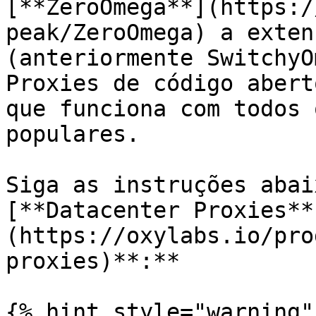
[**ZeroOmega**](https:/
peak/ZeroOmega) a exten
(anteriormente SwitchyO
Proxies de código abert
que funciona com todos 
populares.

Siga as instruções abai
[**Datacenter Proxies**
(https://oxylabs.io/pro
proxies)**:**

{% hint style="warning" 