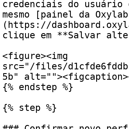
credenciais do usuário 
mesmo [painel da Oxylab
(https://dashboard.oxyl
clique em **Salvar alte
<figure><img 
src="/files/d1cfde6fddb
5b" alt=""><figcaption>
{% endstep %}

{% step %}

### Confirmar novo perfi