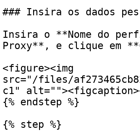
### Insira os dados pes
Insira o **Nome do perf
Proxy**, e clique em **
<figure><img 
src="/files/af273465cb8
c1" alt=""><figcaption>
{% endstep %}

{% step %}
