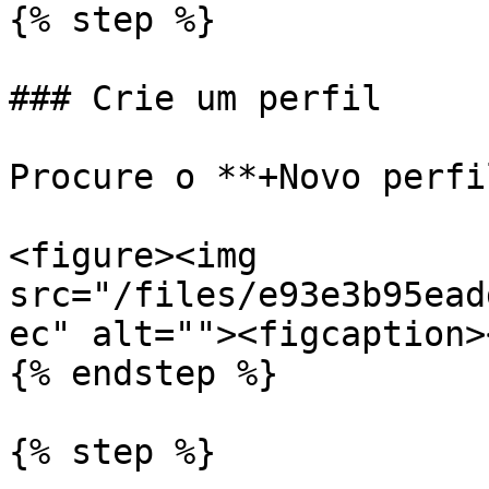
{% step %}

### Crie um perfil

Procure o **+Novo perfi
<figure><img 
src="/files/e93e3b95ead
ec" alt=""><figcaption>
{% endstep %}

{% step %}
