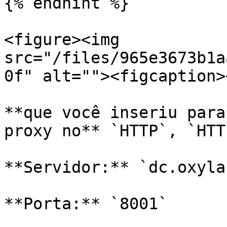
{% endhint %}

<figure><img 
src="/files/965e3673b1a
0f" alt=""><figcaption>
**que você inseriu para
proxy no** `HTTP`, `HTT
**Servidor:** `dc.oxyla
**Porta:** `8001`
