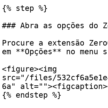
{% step %}

### Abra as opções do Z
Procure a extensão Zero
em **Opções** no menu s
<figure><img 
src="/files/532cf6a5e1e
6a" alt=""><figcaption>
{% endstep %}
