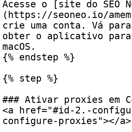
Acesse o [site do SEO N
(https://seoneo.io/amem
crie uma conta. Vá para
obter o aplicativo para
macOS.

{% endstep %}

{% step %}

### Ativar proxies em C
<a href="#id-2.-configu
configure-proxies"></a>
