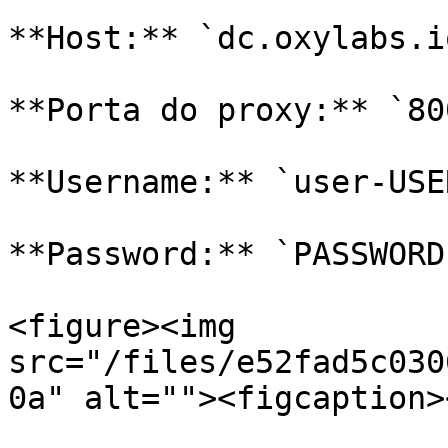
**Host:** `dc.oxylabs.io
**Porta do proxy:** `800
**Username:** `user-USE
**Password:** `PASSWORD`
<figure><img 
src="/files/e52fad5c030
0a" alt=""><figcaption>