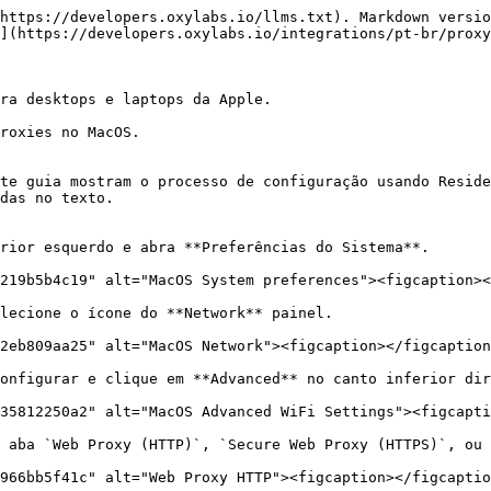
https://developers.oxylabs.io/llms.txt). Markdown versio
](https://developers.oxylabs.io/integrations/pt-br/proxy
ra desktops e laptops da Apple.

roxies no MacOS.

te guia mostram o processo de configuração usando Reside
das no texto.

rior esquerdo e abra **Preferências do Sistema**.

219b5b4c19" alt="MacOS System preferences"><figcaption><
lecione o ícone do **Network** painel.

2eb809aa25" alt="MacOS Network"><figcaption></figcaption
onfigurar e clique em **Advanced** no canto inferior dir
35812250a2" alt="MacOS Advanced WiFi Settings"><figcapti
 aba `Web Proxy (HTTP)`, `Secure Web Proxy (HTTPS)`, ou 
966bb5f41c" alt="Web Proxy HTTP"><figcaption></figcaptio