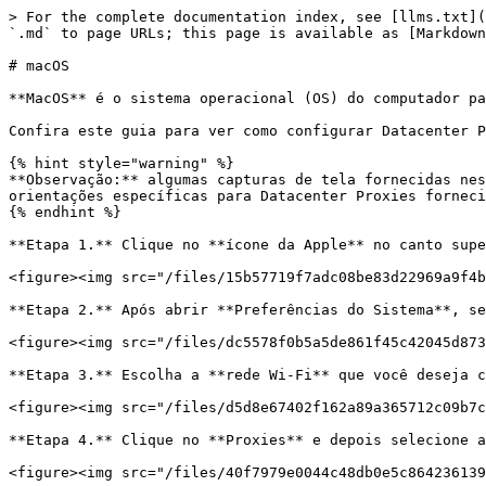
> For the complete documentation index, see [llms.txt](
`.md` to page URLs; this page is available as [Markdown
# macOS

**MacOS** é o sistema operacional (OS) do computador pa
Confira este guia para ver como configurar Datacenter P
{% hint style="warning" %}

**Observação:** algumas capturas de tela fornecidas nes
orientações específicas para Datacenter Proxies forneci
{% endhint %}

**Etapa 1.** Clique no **ícone da Apple** no canto supe
<figure><img src="/files/15b57719f7adc08be83d22969a9f4b
**Etapa 2.** Após abrir **Preferências do Sistema**, se
<figure><img src="/files/dc5578f0b5a5de861f45c42045d873
**Etapa 3.** Escolha a **rede Wi-Fi** que você deseja c
<figure><img src="/files/d5d8e67402f162a89a365712c09b7c
**Etapa 4.** Clique no **Proxies** e depois selecione a
<figure><img src="/files/40f7979e0044c48db0e5c864236139