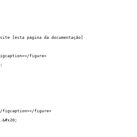
site [esta página da documentação]
igcaption></figure>

:

/figcaption></figure>

.&#x20;
