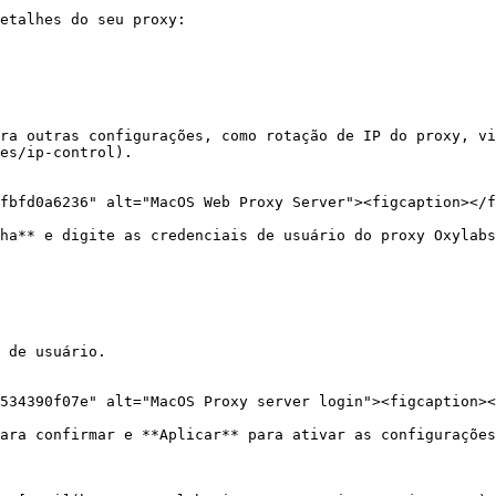
etalhes do seu proxy:

ra outras configurações, como rotação de IP do proxy, vi
es/ip-control).

fbfd0a6236" alt="MacOS Web Proxy Server"><figcaption></f
ha** e digite as credenciais de usuário do proxy Oxylabs
 de usuário.

534390f07e" alt="MacOS Proxy server login"><figcaption><
ara confirmar e **Aplicar** para ativar as configurações