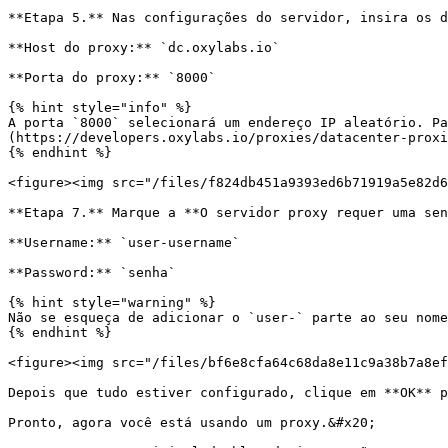
**Etapa 5.** Nas configurações do servidor, insira os d
**Host do proxy:** `dc.oxylabs.io`

**Porta do proxy:** `8000`

{% hint style="info" %}

A porta `8000` selecionará um endereço IP aleatório. Pa
(https://developers.oxylabs.io/proxies/datacenter-proxi
{% endhint %}

<figure><img src="/files/f824db451a9393ed6b71919a5e82d6
**Etapa 7.** Marque a **O servidor proxy requer uma sen
**Username:** `user-username`

**Password:** `senha`

{% hint style="warning" %}

Não se esqueça de adicionar o `user-` parte ao seu nome
{% endhint %}

<figure><img src="/files/bf6e8cfa64c68da8e11c9a38b7a8ef
Depois que tudo estiver configurado, clique em **OK** p
Pronto, agora você está usando um proxy.&#x20;
