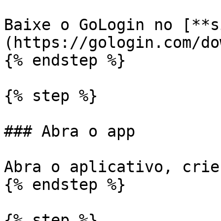
Baixe o GoLogin no [**s
(https://gologin.com/do
{% endstep %}

{% step %}

### Abra o app

Abra o aplicativo, crie
{% endstep %}

{% step %}
