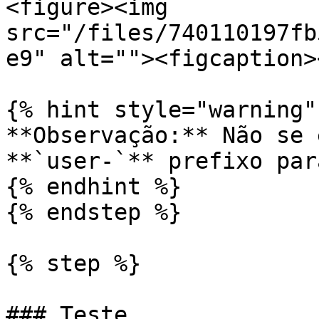
<figure><img 
src="/files/740110197fb
e9" alt=""><figcaption>
{% hint style="warning" 
**Observação:** Não se 
**`user-`** prefixo par
{% endhint %}

{% endstep %}

{% step %}

### Teste
