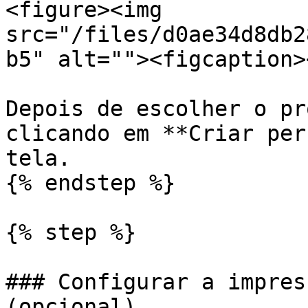
<figure><img 
src="/files/d0ae34d8db2
b5" alt=""><figcaption>
Depois de escolher o pr
clicando em **Criar per
tela.

{% endstep %}

{% step %}

### Configurar a impres
(opcional)
