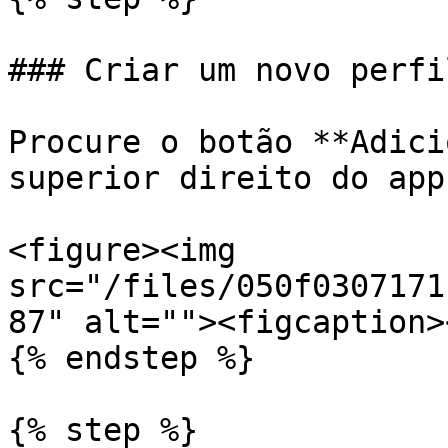
### Criar um novo perfil
Procure o botão **Adici
superior direito do app.
<figure><img 
src="/files/050f0307171
87" alt=""><figcaption>
{% endstep %}

{% step %}
