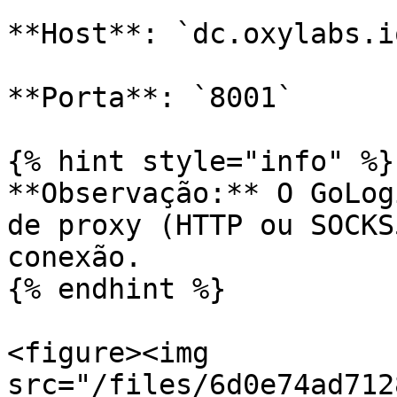
**Host**: `dc.oxylabs.io
**Porta**: `8001`

{% hint style="info" %}

**Observação:** O GoLog
de proxy (HTTP ou SOCKS
conexão.

{% endhint %}

<figure><img 
src="/files/6d0e74ad712