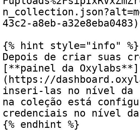
Fuploads%2FsipIxRVxZmZr
n_collection.json?alt=m
43c2-a8eb-a32e8eba0483)

{% hint style="info" %}

Depois de criar suas cr
[**painel da Oxylabs**]
(https://dashboard.oxyl
inseri-las no nível da 
na coleção está configu
credenciais no nível da
{% endhint %}
