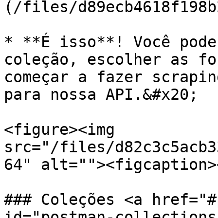
(/files/d89ecb4618f198b
* **É isso**! Você pode
coleção, escolher as fo
começar a fazer scrapin
para nossa API.&#x20;

<figure><img 
src="/files/d82c3c5acb3
64" alt=""><figcaption>
### Coleções <a href="#
id="postman-collections