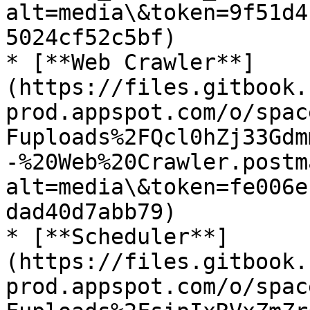
alt=media\&token=9f51d4
5024cf52c5bf)

* [**Web Crawler**]
(https://files.gitbook.
prod.appspot.com/o/spac
Fuploads%2FQcl0hZj33Gdm
-%20Web%20Crawler.postm
alt=media\&token=fe006e
dad40d7abb79)

* [**Scheduler**]
(https://files.gitbook.
prod.appspot.com/o/spac