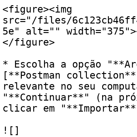
<figure><img 
src="/files/6c123cb46ff
5e" alt="" width="375">
</figure>

* Escolha a opção "**Ar
[**Postman collection**
relevante no seu comput
"**Continuar**" (na pró
clicar em "**Importar**"
![]