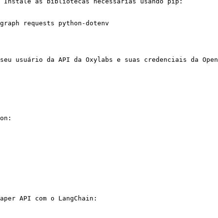
 Instale as bibliotecas necessárias usando pip:

graph requests python-dotenv

seu usuário da API da Oxylabs e suas credenciais da Open
on:

aper API com o LangChain:
