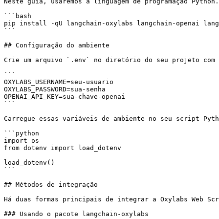
Neste guia, usaremos a linguagem de programação Python.
```bash

pip install -qU langchain-oxylabs langchain-openai lang
```

## Configuração do ambiente

Crie um arquivo `.env` no diretório do seu projeto com 
```

OXYLABS_USERNAME=seu-usuario

OXYLABS_PASSWORD=sua-senha

OPENAI_API_KEY=sua-chave-openai

```

Carregue essas variáveis de ambiente no seu script Pyth
```python

import os

from dotenv import load_dotenv

load_dotenv()

```

## Métodos de integração

Há duas formas principais de integrar a Oxylabs Web Scr
### Usando o pacote langchain-oxylabs
