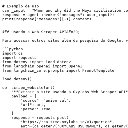
# Exemplo de uso

user_input = "When and why did the Maya civilization co
response = agent.invoke({"messages": user_input})

print(response["messages"][-1].content)

```

### Usando a Web Scraper API&#x20;

Para acessar outros sites além da pesquisa do Google, v
```python

import os

import requests

from dotenv import load_dotenv

from langchain_openai import OpenAI

from langchain_core.prompts import PromptTemplate

load_dotenv()

def scrape_website(url):

    """Extrair o site usando a Oxylabs Web Scraper API"""

    payload = {

        "source": "universal",

        "url": url,

        "parse": True

    }

    response = requests.post(

        "https://realtime.oxylabs.io/v1/queries",

        auth=(os.getenv("OXYLABS_USERNAME"), os.getenv("OXYLABS_PASSWORD")),
