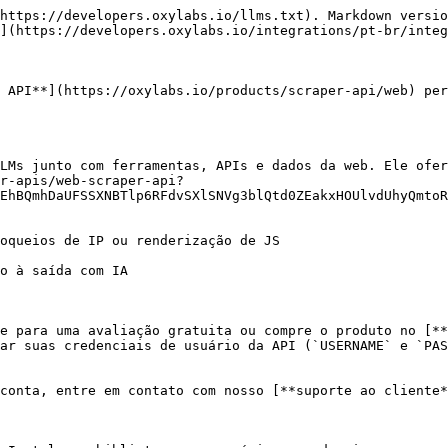
https://developers.oxylabs.io/llms.txt). Markdown versio
](https://developers.oxylabs.io/integrations/pt-br/integ
 API**](https://oxylabs.io/products/scraper-api/web) per
LMs junto com ferramentas, APIs e dados da web. Ele ofer
r-apis/web-scraper-api?
EhBQmhDaUFSSXNBTlp6RFdvSXlSNVg3blQtd0ZEakxHOUlvdUhyQmtoR
oqueios de IP ou renderização de JS

o à saída com IA

e para uma avaliação gratuita ou compre o produto no [**
ar suas credenciais de usuário da API (`USERNAME` e `PAS
conta, entre em contato com nosso [**suporte ao cliente*