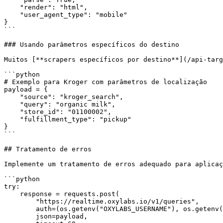
    "render": "html",

    "user_agent_type": "mobile"

}

```

### Usando parâmetros específicos do destino

Muitos [**scrapers específicos por destino**](/api-targ
```python

# Exemplo para Kroger com parâmetros de localização

payload = {

    "source": "kroger_search",

    "query": "organic milk",

    "store_id": "01100002",

    "fulfillment_type": "pickup"

}

```

## Tratamento de erros

Implemente um tratamento de erros adequado para aplicaç
```python

try:

    response = requests.post(

        "https://realtime.oxylabs.io/v1/queries",

        auth=(os.getenv("OXYLABS_USERNAME"), os.getenv("OXYLABS_PASSWORD")),

        json=payload,
