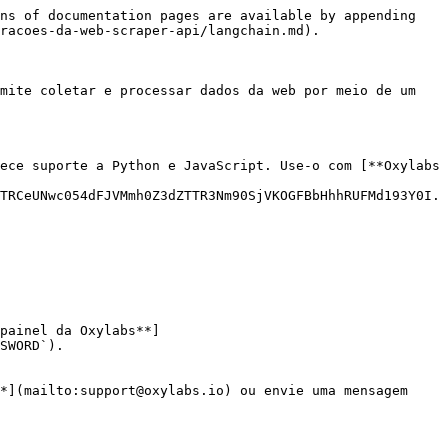
ns of documentation pages are available by appending 
racoes-da-web-scraper-api/langchain.md).

mite coletar e processar dados da web por meio de um 
ece suporte a Python e JavaScript. Use-o com [**Oxylabs 
TRCeUNwc054dFJVMmh0Z3dZTTR3Nm90SjVKOGFBbHhhRUFMd193Y0I.
painel da Oxylabs**]
SWORD`).

*](mailto:support@oxylabs.io) ou envie uma mensagem 