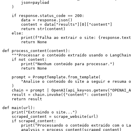
        json=payload

    )

    if response.status_code == 200:

        data = response.json()

        content = data["results"][0]["content"]

        return str(content)

    else:

        print(f"Falha ao extrair o site: {response.text}")

        return None

def process_content(content):

    """Processar o conteúdo extraído usando o LangChain"""

    if not content:

        print("Nenhum conteúdo para processar.")

        return None

    prompt = PromptTemplate.from_template(

        "Analise o conteúdo do site a seguir e resuma os pontos principais: {content}"

    )

    chain = prompt | OpenAI(api_key=os.getenv("OPENAI_API_KEY"))

    result = chain.invoke({"content": content})

    return result

def main(url):

    print("Extraindo o site...")

    scraped_content = scrape_website(url)

    if scraped_content:

        print("Processando o conteúdo extraído com o LangChain...")

        analysis = process_content(scraped_content)
