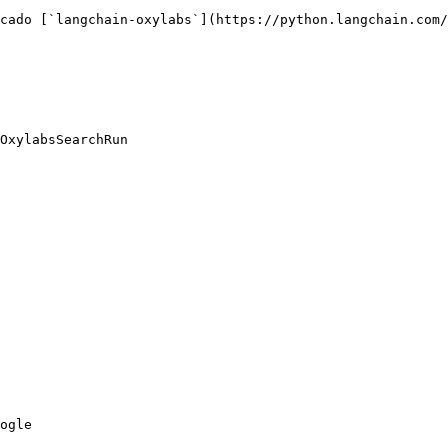
cado [`langchain-oxylabs`](https://python.langchain.com/
OxylabsSearchRun

ogle
