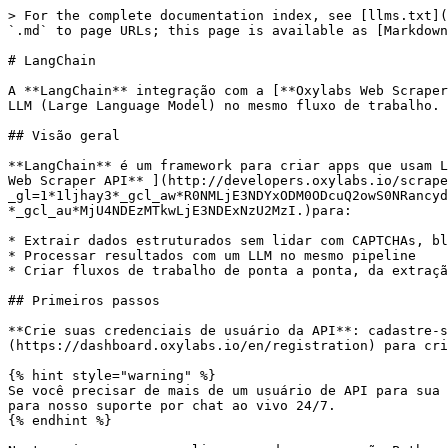
> For the complete documentation index, see [llms.txt](
`.md` to page URLs; this page is available as [Markdown
# LangChain

A **LangChain** integração com a [**Oxylabs Web Scraper
LLM (Large Language Model) no mesmo fluxo de trabalho.

## Visão geral

**LangChain** é um framework para criar apps que usam L
Web Scraper API** ](http://developers.oxylabs.io/scrape
_gl=1*1ljhay3*_gcl_aw*R0NMLjE3NDYxODM0ODcuQ2owS0NRancyd
*_gcl_au*MjU4NDEzMTkwLjE3NDExNzU2MzI.)para:

* Extrair dados estruturados sem lidar com CAPTCHAs, bl
* Processar resultados com um LLM no mesmo pipeline

* Criar fluxos de trabalho de ponta a ponta, da extraçã
## Primeiros passos

**Crie suas credenciais de usuário da API**: cadastre-s
(https://dashboard.oxylabs.io/en/registration) para cri
{% hint style="warning" %}

Se você precisar de mais de um usuário de API para sua 
para nosso suporte por chat ao vivo 24/7.

{% endhint %}
