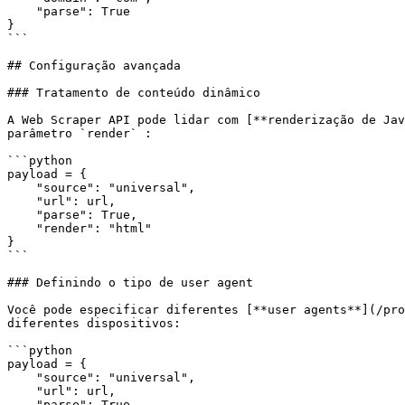
    "parse": True

}

```

## Configuração avançada

### Tratamento de conteúdo dinâmico

A Web Scraper API pode lidar com [**renderização de Jav
parâmetro `render` :

```python

payload = {

    "source": "universal",

    "url": url,

    "parse": True,

    "render": "html"

}

```

### Definindo o tipo de user agent

Você pode especificar diferentes [**user agents**](/pro
diferentes dispositivos:

```python

payload = {

    "source": "universal",

    "url": url,

    "parse": True,
