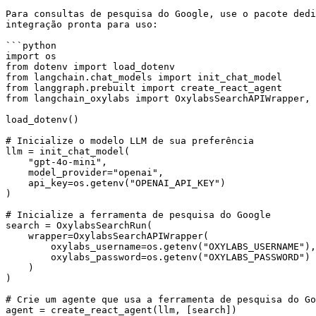
Para consultas de pesquisa do Google, use o pacote dedi
integração pronta para uso:

```python

import os

from dotenv import load_dotenv

from langchain.chat_models import init_chat_model

from langgraph.prebuilt import create_react_agent

from langchain_oxylabs import OxylabsSearchAPIWrapper, 
load_dotenv()

# Inicialize o modelo LLM de sua preferência

llm = init_chat_model(

    "gpt-4o-mini",

    model_provider="openai",

    api_key=os.getenv("OPENAI_API_KEY")

)

# Inicialize a ferramenta de pesquisa do Google

search = OxylabsSearchRun(

    wrapper=OxylabsSearchAPIWrapper(

        oxylabs_username=os.getenv("OXYLABS_USERNAME"),

        oxylabs_password=os.getenv("OXYLABS_PASSWORD")

    )

)

# Crie um agente que usa a ferramenta de pesquisa do Go
agent = create_react_agent(llm, [search])
