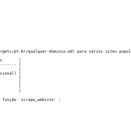
rgets/pt-br/qualquer-dominio.md) para vários sites popul
s       |

------- |

        |

cional) |

        |

        |

        |

        |

 função `scrape_website` :
