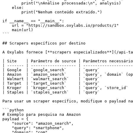
        print("\nAnálise processada:\n", analysis)

    else:

        print("Nenhum conteúdo extraído.")

if __name__ == "__main__":

    url = "https://sandbox.oxylabs.io/products/1"

    main(url)

```

## Scrapers específicos por destino

A Oxylabs fornece [**scrapers especializados**](/api-ta
| Site    | Parâmetro de source | Parâmetros necessário
| ------- | ------------------- | ---------------------
| Google  | `google_search`     | `query`              
| Amazon  | `amazon_search`     | `query`, `domain` (op
| Walmart | `walmart_search`    | `query`              
| Target  | `target_search`     | `query`              
| Kroger  | `kroger_search`     | `query`, `store_id`  
| Staples | `staples_search`    | `query`              
Para usar um scraper específico, modifique o payload na
```python

# Exemplo para pesquisa na Amazon

payload = {

    "source": "amazon_search",

    "query": "smartphone",

    "domain": "com",
