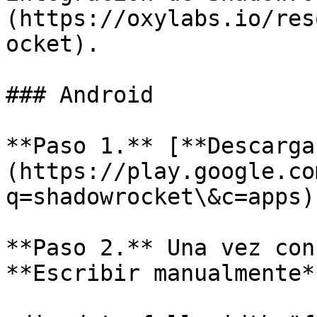
(https://oxylabs.io/res
ocket).

### Android

**Paso 1.** [**Descarga
(https://play.google.co
q=shadowrocket\&c=apps)
**Paso 2.** Una vez con
**Escribir manualmente*