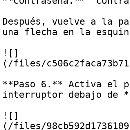
**Contraseña:** `contra
Después, vuelve a la pa
una flecha en la esquin
![]
(/files/c506c2faca73b71
**Paso 6.** Activa el p
interruptor debajo de *
![]
(/files/98cb592d1736109