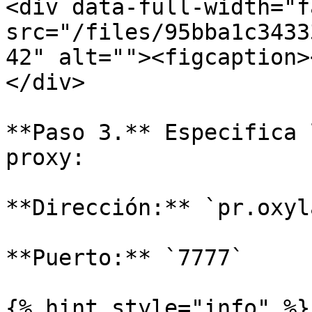
<div data-full-width="f
src="/files/95bba1c3433
42" alt=""><figcaption>
</div>

**Paso 3.** Especifica 
proxy:

**Dirección:** `pr.oxyl
**Puerto:** `7777`

{% hint style="info" %}
