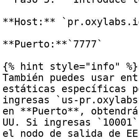
**Host:** `pr.oxylabs.io
**Puerto:**`7777`

{% hint style="info" %}

También puedes usar ent
estáticas específicas p
ingresas `us-pr.oxylabs
en **Puerto**, obtendrá
UU. Si ingresas `10001`
el nodo de salida de EE