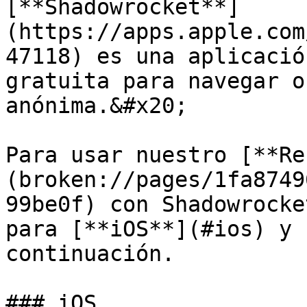
[**Shadowrocket**]
(https://apps.apple.com
47118) es una aplicació
gratuita para navegar o
anónima.&#x20;

Para usar nuestro [**Re
(broken://pages/1fa8749
99be0f) con Shadowrocke
para [**iOS**](#ios) y 
continuación.

### iOS
