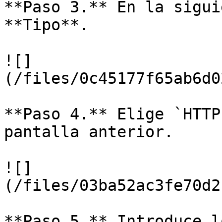
**Paso 3.** En la sigui
**Tipo**.

![]
(/files/0c45177f65ab6d0
**Paso 4.** Elige `HTTP
pantalla anterior.

![]
(/files/03ba52ac3fe70d2
**Paso 5.** Introduce l