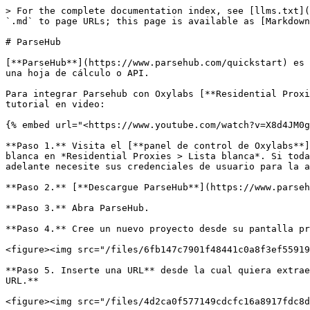
> For the complete documentation index, see [llms.txt](
`.md` to page URLs; this page is available as [Markdown
# ParseHub

[**ParseHub**](https://www.parsehub.com/quickstart) es 
una hoja de cálculo o API.

Para integrar Parsehub con Oxylabs [**Residential Proxi
tutorial en video:

{% embed url="<https://www.youtube.com/watch?v=X8d4JM0g
**Paso 1.** Visita el [**panel de control de Oxylabs**]
blanca en *Residential Proxies > Lista blanca*. Si toda
adelante necesite sus credenciales de usuario para la a
**Paso 2.** [**Descargue ParseHub**](https://www.parseh
**Paso 3.** Abra ParseHub.

**Paso 4.** Cree un nuevo proyecto desde su pantalla pr
<figure><img src="/files/6fb147c7901f48441c0a8f3ef55919
**Paso 5. Inserte una URL** desde la cual quiera extrae
URL.**

<figure><img src="/files/4d2ca0f577149cdcfc16a8917fdc8d