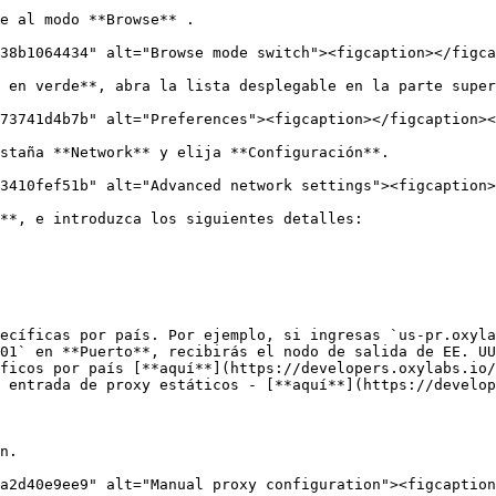
e al modo **Browse** .

38b1064434" alt="Browse mode switch"><figcaption></figca
 en verde**, abra la lista desplegable en la parte super
73741d4b7b" alt="Preferences"><figcaption></figcaption><
staña **Network** y elija **Configuración**.

3410fef51b" alt="Advanced network settings"><figcaption>
**, e introduzca los siguientes detalles:

ecíficas por país. Por ejemplo, si ingresas `us-pr.oxyla
01` en **Puerto**, recibirás el nodo de salida de EE. UU
ficos por país [**aquí**](https://developers.oxylabs.io/
 entrada de proxy estáticos - [**aquí**](https://develop
n.

a2d40e9ee9" alt="Manual proxy configuration"><figcaption