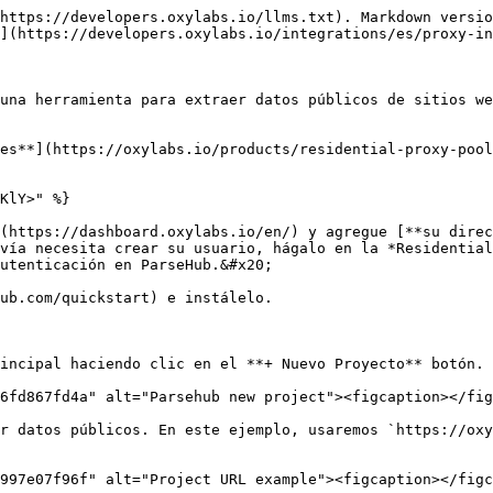
https://developers.oxylabs.io/llms.txt). Markdown versio
](https://developers.oxylabs.io/integrations/es/proxy-in
una herramienta para extraer datos públicos de sitios we
es**](https://oxylabs.io/products/residential-proxy-pool
KlY>" %}

(https://dashboard.oxylabs.io/en/) y agregue [**su direc
vía necesita crear su usuario, hágalo en la *Residential
utenticación en ParseHub.&#x20;

ub.com/quickstart) e instálelo.

incipal haciendo clic en el **+ Nuevo Proyecto** botón.

6fd867fd4a" alt="Parsehub new project"><figcaption></fig
r datos públicos. En este ejemplo, usaremos `https://oxy
997e07f96f" alt="Project URL example"><figcaption></figc