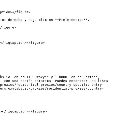
ption></figure>

ior derecha y haga clic en **Preferencias**.

/figure>

</figcaption></figure>

bs.io` en **HTTP Proxy** y `10000` en **Puerto**, 
. con una sesión estática. Puedes encontrar una lista 
proxies/residential-proxies/country-specific-entry-
ers.oxylabs.io/proxies/residential-proxies/country-
></figcaption></figure>
