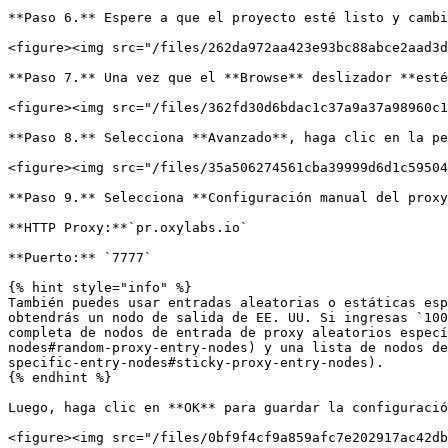
**Paso 6.** Espere a que el proyecto esté listo y cambi
<figure><img src="/files/262da972aa423e93bc88abce2aad3d
**Paso 7.** Una vez que el **Browse** deslizador **esté
<figure><img src="/files/362fd30d6bdac1c37a9a37a98960c1
**Paso 8.** Selecciona **Avanzado**, haga clic en la pe
<figure><img src="/files/35a506274561cba39999d6d1c59504
**Paso 9.** Selecciona **Configuración manual del proxy
**HTTP Proxy:**`pr.oxylabs.io`

**Puerto:** `7777`

{% hint style="info" %}

También puedes usar entradas aleatorias o estáticas esp
obtendrás un nodo de salida de EE. UU. Si ingresas `100
completa de nodos de entrada de proxy aleatorios especí
nodes#random-proxy-entry-nodes) y una lista de nodos de
specific-entry-nodes#sticky-proxy-entry-nodes).

{% endhint %}

Luego, haga clic en **OK** para guardar la configuració
<figure><img src="/files/0bf9f4cf9a859afc7e202917ac42db