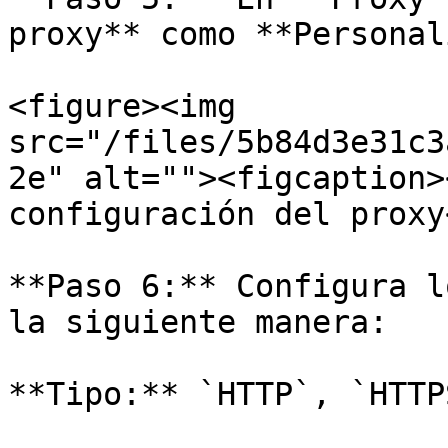
proxy** como **Personal
<figure><img 
src="/files/5b84d3e31c3
2e" alt=""><figcaption>
configuración del proxy
**Paso 6:** Configura l
la siguiente manera:

**Tipo:** `HTTP`, `HTTP