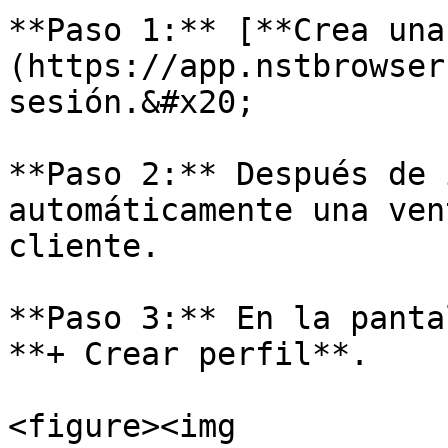
**Paso 1:** [**Crea una
(https://app.nstbrowser
sesión.&#x20;

**Paso 2:** Después de 
automáticamente una ven
cliente.

**Paso 3:** En la panta
**+ Crear perfil**.

<figure><img 