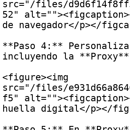
src="/files/d9d6f14f8ff
52" alt=""><figcaption>
de navegador</p></figca
**Paso 4:** Personaliza
incluyendo la **Proxy**
<figure><img 
src="/files/e931d66a864
f5" alt=""><figcaption>
huella digital</p></fig
**Paso 5:** En **Proxy*