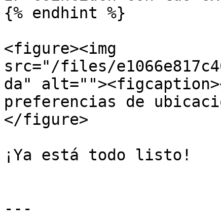
{% endhint %}

<figure><img 
src="/files/e1066e817c4
da" alt=""><figcaption>
preferencias de ubicaci
</figure>

¡Ya está todo listo!

---
