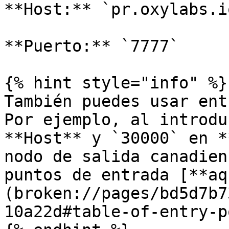
**Host:** `pr.oxylabs.io
**Puerto:** `7777`

{% hint style="info" %}

También puedes usar ent
Por ejemplo, al introdu
**Host** y `30000` en *
nodo de salida canadien
puntos de entrada [**aq
(broken://pages/bd5d7b7
10a22d#table-of-entry-p