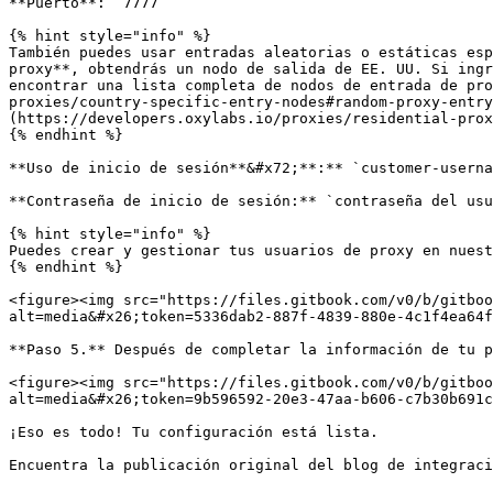
**Puerto**: `7777`

{% hint style="info" %}

También puedes usar entradas aleatorias o estáticas esp
proxy**, obtendrás un nodo de salida de EE. UU. Si ingr
encontrar una lista completa de nodos de entrada de pr
proxies/country-specific-entry-nodes#random-proxy-entry
(https://developers.oxylabs.io/proxies/residential-prox
{% endhint %}

**Uso de inicio de sesión**&#x72;**:** `customer-userna
**Contraseña de inicio de sesión:** `contraseña del usu
{% hint style="info" %}

Puedes crear y gestionar tus usuarios de proxy en nuest
{% endhint %}

<figure><img src="https://files.gitbook.com/v0/b/gitboo
alt=media&#x26;token=5336dab2-887f-4839-880e-4c1f4ea64f
**Paso 5.** Después de completar la información de tu p
<figure><img src="https://files.gitbook.com/v0/b/gitboo
alt=media&#x26;token=9b596592-20e3-47aa-b606-c7b30b691c
¡Eso es todo! Tu configuración está lista.

Encuentra la publicación original del blog de integraci