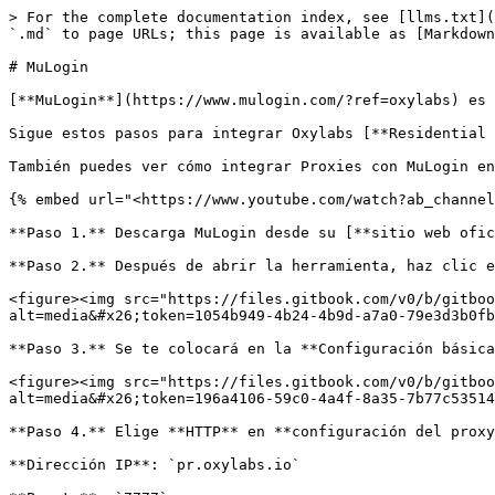
> For the complete documentation index, see [llms.txt](
`.md` to page URLs; this page is available as [Markdown
# MuLogin

[**MuLogin**](https://www.mulogin.com/?ref=oxylabs) es 
Sigue estos pasos para integrar Oxylabs [**Residential 
También puedes ver cómo integrar Proxies con MuLogin en
{% embed url="<https://www.youtube.com/watch?ab_channel
**Paso 1.** Descarga MuLogin desde su [**sitio web ofic
**Paso 2.** Después de abrir la herramienta, haz clic e
<figure><img src="https://files.gitbook.com/v0/b/gitboo
alt=media&#x26;token=1054b949-4b24-4b9d-a7a0-79e3d3b0fb
**Paso 3.** Se te colocará en la **Configuración básica
<figure><img src="https://files.gitbook.com/v0/b/gitboo
alt=media&#x26;token=196a4106-59c0-4a4f-8a35-7b77c53514
**Paso 4.** Elige **HTTP** en **configuración del proxy
**Dirección IP**: `pr.oxylabs.io`
