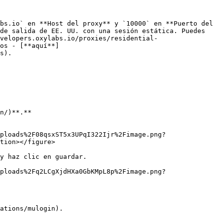
bs.io` en **Host del proxy** y `10000` en **Puerto del 
de salida de EE. UU. con una sesión estática. Puedes 
velopers.oxylabs.io/proxies/residential-
os - [**aquí**]
s).

n/)**.**

ploads%2F08qsxST5x3UPqI322Ijr%2Fimage.png?
tion></figure>

y haz clic en guardar.

ploads%2Fq2LCgXjdHXa0GbKMpL8p%2Fimage.png?
ations/mulogin).
