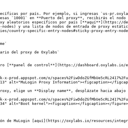
ecíficas por país. Por ejemplo, si ingresas `us-pr.oxyla
esas `10001` en **Puerto del proxy**, recibirás el nodo 
oxy aleatorios específicos por país [**aquí**](https://de
-nodes) y una lista de nodos de entrada de proxy estátic
ies/country-specific-entry-nodes#sticky-proxy-entry-node
me`

ario del proxy de Oxylabs`

ro [**panel de control**](https://dashboard.oxylabs.io/e
k-x-prod.appspot.com/o/spaces%2FiwDdoZGfMbUe5cRL2417%2Fu
13" alt="MuLogin Proxy Information"><figcaption></figcap
roxy, elige un **Display name**, desplázate hacia abajo 
k-x-prod.appspot.com/o/spaces%2FiwDdoZGfMbUe5cRL2417%2Fu
34" alt="Boot kernel"><figcaption></figcaption></figure>

ón de MuLogin [aquí](https://oxylabs.io/resources/integr