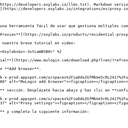
https://developers.oxylabs.io/llms.txt). Markdown versio
](https://developers.oxylabs.io/integrations/es/proxy-in
una herramienta fácil de usar que gestiona múltiples cue
Proxies**](https://oxylabs.io/products/residential-proxy
 nuestro breve tutorial en video:

=Oxylabs&v=-3xtLaWBSB0>" %}

ial**](https://www.mulogin.com/download.php?l=en/?ref=ox
n **Add browser**.

k-x-prod.appspot.com/o/spaces%2FiwDdoZGfMbUe5cRL2417%2Fu
80" alt="MuLogin add browser"><figcaption></figcaption><
** sección. Desplázate hacia abajo y haz clic en **confi
k-x-prod.appspot.com/o/spaces%2FiwDdoZGfMbUe5cRL2417%2Fu
37" alt="Proxy settings"><figcaption></figcaption></figu
** y completa la siguiente información:
