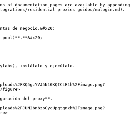
ns of documentation pages are available by appending 
tegrations/residential-proxies-guides/mulogin.md).

ntas de negocio.&#x20;

-pool)**.**&#x20;

ylabs), instálalo y ejecútalo.

ploads%2FXQ5gzYVJ5N10KQICLE1h%2Fimage.png?
/figure>

guración del proxy**.

ploads%2FJUN2bnbzoCycUpgtgnxh%2Fimage.png?
re>
