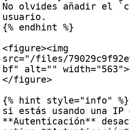
No olvides añadir el `c
usuario.

{% endhint %}

<figure><img 
src="/files/79029c9f92e
bf" alt="" width="563">
</figure>

{% hint style="info" %}

si estás usando una IP 
**Autenticación** desac