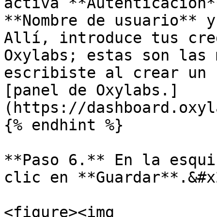
activa **Autenticación*
**Nombre de usuario** y
Allí, introduce tus cre
Oxylabs; estas son las 
escribiste al crear un 
[panel de Oxylabs.]
(https://dashboard.oxyl
{% endhint %}

**Paso 6.** En la esqui
clic en **Guardar**.&#x2
<figure><img 