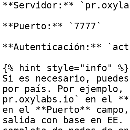
**Servidor:** `pr.oxyla
**Puerto:** `7777`

**Autenticación:** `act
{% hint style="info" %}

Si es necesario, puedes
por país. Por ejemplo, 
pr.oxylabs.io` en el **
en el **Puerto** campo,
salida con base en EE. 