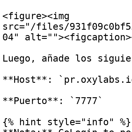
<figure><img 
src="/files/931f09c0bf5
04" alt=""><figcaption>
Luego, añade los siguie
**Host**: `pr.oxylabs.io
**Puerto**: `7777`

{% hint style="info" %}
