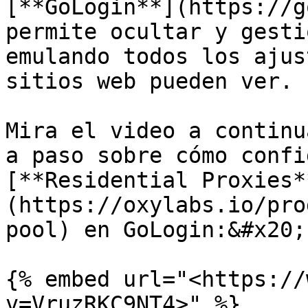
[**GoLogin**](https://g
permite ocultar y gesti
emulando todos los ajus
sitios web pueden ver.

Mira el video a continu
a paso sobre cómo confi
[**Residential Proxies*
(https://oxylabs.io/pro
pool) en GoLogin:&#x20;

{% embed url="<https://
v=VruzRKC9NT4>" %}
