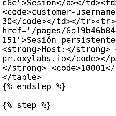
c6e">Sesión</a></td><td
<code>customer-username
30</code></td></tr><tr>
href="/pages/6b19b46b84
151">Sesión persistente
<strong>Host:</strong> 
pr.oxylabs.io</code></p
</strong> <code>10001</
</table>

{% endstep %}

{% step %}
