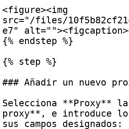
<figure><img 
src="/files/10f5b82cf21
e7" alt=""><figcaption>
{% endstep %}

{% step %}

### Añadir un nuevo prox
Selecciona **Proxy** la
proxy**, e introduce lo
sus campos designados:
