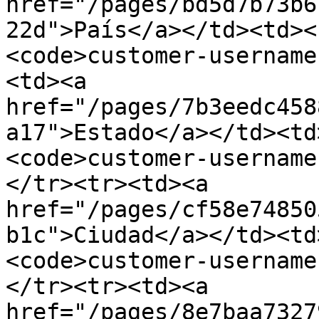
href="/pages/bd5d7b73b6
22d">País</a></td><td><
<code>customer-username
<td><a 
href="/pages/7b3eedc458
a17">Estado</a></td><td
<code>customer-username
</tr><tr><td><a 
href="/pages/cf58e74850
b1c">Ciudad</a></td><td
<code>customer-username
</tr><tr><td><a 
href="/pages/8e7baa7327