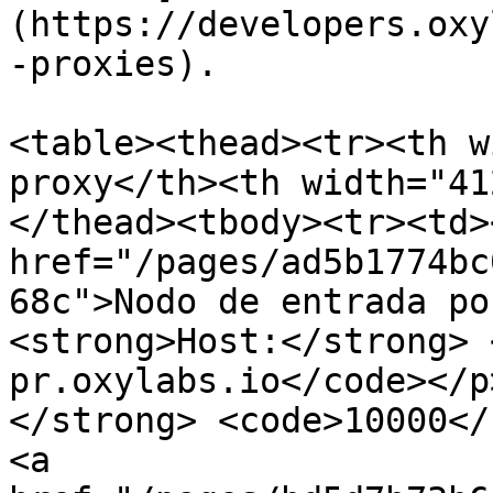
(https://developers.oxy
-proxies).

<table><thead><tr><th w
proxy</th><th width="41
</thead><tbody><tr><td><
href="/pages/ad5b1774bc
68c">Nodo de entrada po
<strong>Host:</strong> 
pr.oxylabs.io</code></p
</strong> <code>10000</
<a 