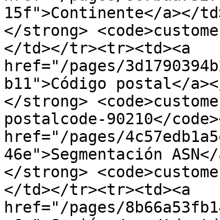
15f">Continente</a></td
</strong> <code>custome
</td></tr><tr><td><a 
href="/pages/3d1790394b
b11">Código postal</a><
</strong> <code>custome
postalcode-90210</code>
href="/pages/4c57edb1a5
46e">Segmentación ASN</
</strong> <code>custome
</td></tr><tr><td><a 
href="/pages/8b66a53fb1