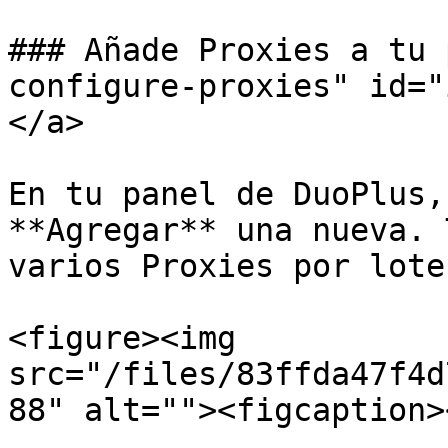
### Añade Proxies a tu 
configure-proxies" id="
</a>

En tu panel de DuoPlus,
**Agregar** una nueva. 
varios Proxies por lotes
<figure><img 
src="/files/83ffda47f4d
88" alt=""><figcaption>