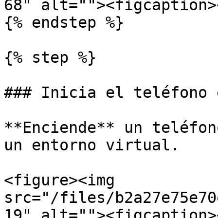
68" alt=""><figcaption>
{% endstep %}

{% step %}

### Inicia el teléfono 
**Enciende** un teléfon
un entorno virtual.

<figure><img 
src="/files/b2a27e75e70
19" alt=""><figcaption>