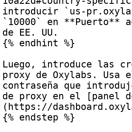
10a22d#country-specific
introducir `us-pr.oxyla
`10000` en **Puerto** a
de EE. UU.

{% endhint %}

Luego, introduce las cr
proxy de Oxylabs. Usa e
contraseña que introduj
de proxy en el [panel d
(https://dashboard.oxyl
{% endstep %}
