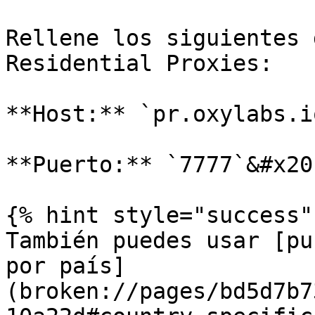
Rellene los siguientes 
Residential Proxies:

**Host:** `pr.oxylabs.io
**Puerto:** `7777`&#x20;
{% hint style="success" 
También puedes usar [pu
por país]
(broken://pages/bd5d7b7