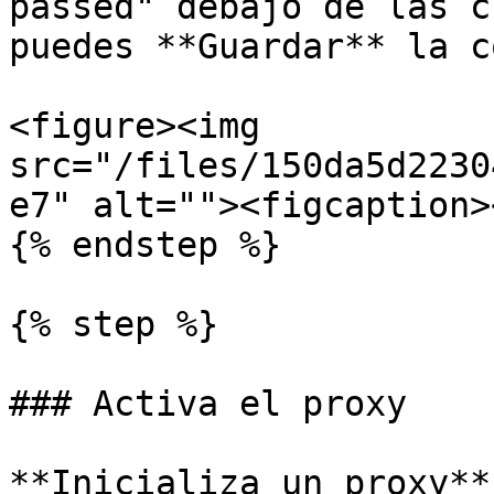
passed" debajo de las c
puedes **Guardar** la c
<figure><img 
src="/files/150da5d2230
e7" alt=""><figcaption>
{% endstep %}

{% step %}

### Activa el proxy

**Inicializa un proxy**