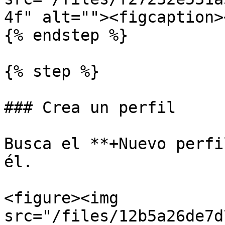
4f" alt=""><figcaption>
{% endstep %}

{% step %}

### Crea un perfil

Busca el **+Nuevo perfi
él.

<figure><img 
src="/files/12b5a26de7d