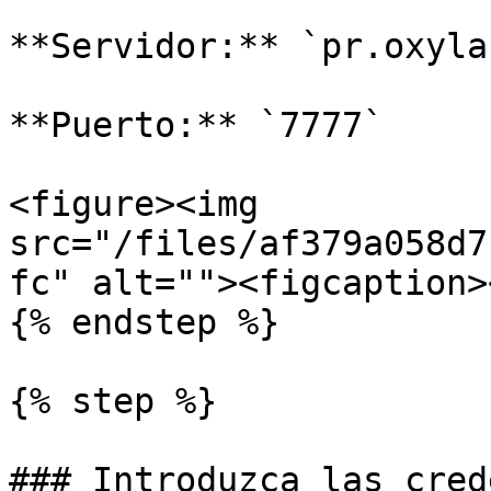
**Servidor:** `pr.oxyla
**Puerto:** `7777`

<figure><img 
src="/files/af379a058d7
fc" alt=""><figcaption>
{% endstep %}

{% step %}

### Introduzca las cred