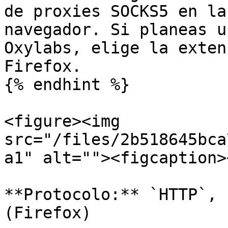
de proxies SOCKS5 en la
navegador. Si planeas u
Oxylabs, elige la exten
Firefox.

{% endhint %}

<figure><img 
src="/files/2b518645bca
a1" alt=""><figcaption>
**Protocolo:** `HTTP`, 
(Firefox)
