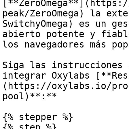
[**ZeroOmega**](https:/
peak/ZeroOmega) la exte
SwitchyOmega) es un ges
abierto potente y fiabl
los navegadores más pop
Siga las instrucciones 
integrar Oxylabs [**Res
(https://oxylabs.io/pro
pool)**:**

{% stepper %}

{% step %}
