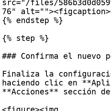
src="/files/586b3d0d059
76" alt=""><figcaption>
{% endstep %}

{% step %}

### Confirma el nuevo p
Finaliza la configuraci
haciendo clic en **Apli
**Acciones** sección de
<figure><img 