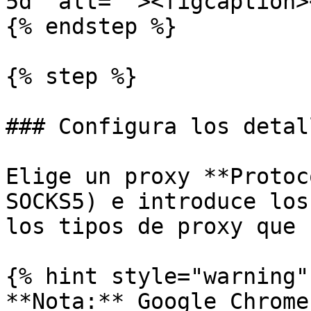
5d" alt=""><figcaption>
{% endstep %}

{% step %}

### Configura los detal
Elige un proxy **Protoc
SOCKS5) e introduce los
los tipos de proxy que 
{% hint style="warning" 
**Nota:** Google Chrome