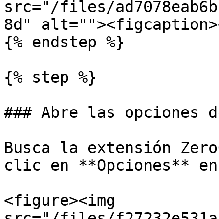
src="/files/ad7078eab6b
8d" alt=""><figcaption>
{% endstep %}

{% step %}

### Abre las opciones d
Busca la extensión Zero
clic en **Opciones** en
<figure><img 
src="/files/f27232e531a