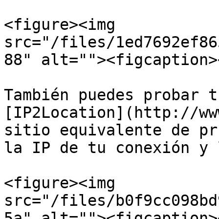
<figure><img 
src="/files/1ed7692ef86
88" alt=""><figcaption>
También puedes probar t
[IP2Location](http://ww
sitio equivalente de pr
la IP de tu conexión y 
<figure><img 
src="/files/b0f9cc098bd
5a" alt=""><figcaption>