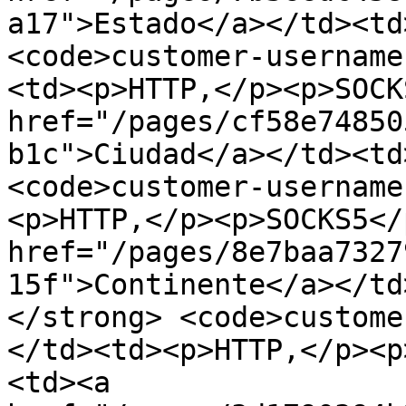
a17">Estado</a></td><td
<code>customer-username
<td><p>HTTP,</p><p>SOCK
href="/pages/cf58e74850
b1c">Ciudad</a></td><td
<code>customer-username
<p>HTTP,</p><p>SOCKS5</
href="/pages/8e7baa7327
15f">Continente</a></td
</strong> <code>custome
</td><td><p>HTTP,</p><p
<td><a 