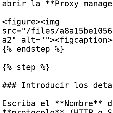
abrir la **Proxy manage
<figure><img 
src="/files/a8a15be1056
a2" alt=""><figcaption>
{% endstep %}

{% step %}

### Introducir los deta
Escriba el **Nombre** d
**protocolo** (HTTP o S