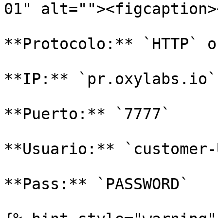
01" alt=""><figcaption>
**Protocolo:** `HTTP` o
**IP:** `pr.oxylabs.io`

**Puerto:** `7777`

**Usuario:** `customer-
**Pass:** `PASSWORD`
