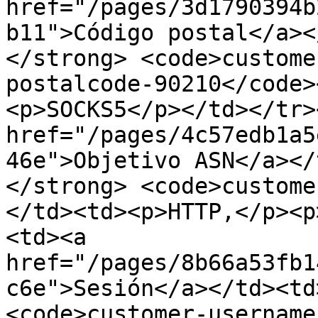
href="/pages/3d1790394b
b11">Código postal</a><
</strong> <code>custome
postalcode-90210</code>
<p>SOCKS5</p></td></tr>
href="/pages/4c57edb1a5
46e">Objetivo ASN</a></
</strong> <code>custome
</td><td><p>HTTP,</p><p
<td><a 
href="/pages/8b66a53fb1
c6e">Sesión</a></td><td
<code>customer-username