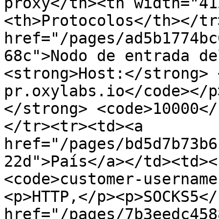
proxy</th><th width="41
<th>Protocolos</th></tr
href="/pages/ad5b1774bc
68c">Nodo de entrada de
<strong>Host:</strong> 
pr.oxylabs.io</code></p
</strong> <code>10000</
</tr><tr><td><a 
href="/pages/bd5d7b73b6
22d">País</a></td><td><
<code>customer-username
<p>HTTP,</p><p>SOCKS5</
href="/pages/7b3eedc458