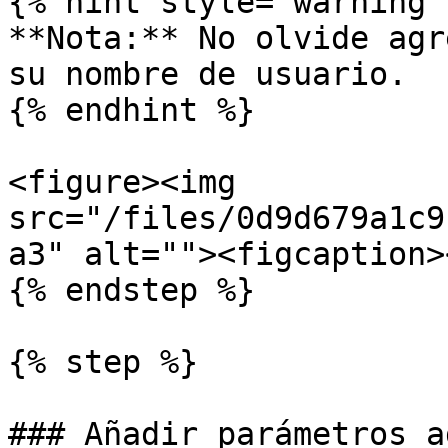
{% hint style="warning" 
**Nota:** No olvide agr
su nombre de usuario.

{% endhint %}

<figure><img 
src="/files/0d9d679a1c9
a3" alt=""><figcaption>
{% endstep %}

{% step %}

### Añadir parámetros a