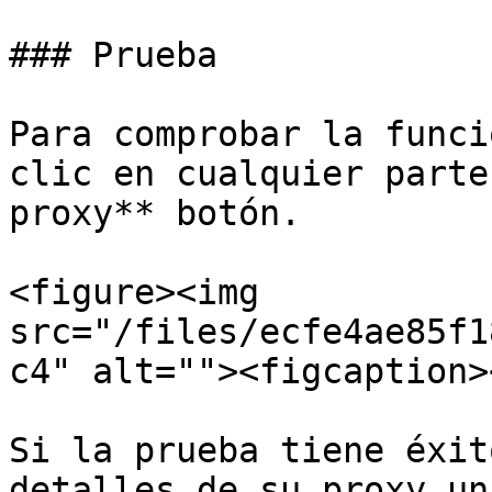
### Prueba

Para comprobar la funci
clic en cualquier parte
proxy** botón.

<figure><img 
src="/files/ecfe4ae85f1
c4" alt=""><figcaption>
Si la prueba tiene éxit
detalles de su proxy un