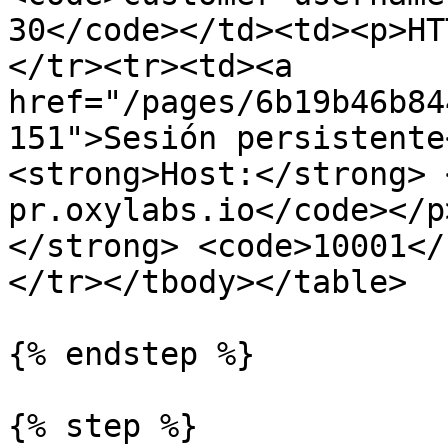
30</code></td><td><p>HT
</tr><tr><td><a 
href="/pages/6b19b46b84
151">Sesión persistente
<strong>Host:</strong> 
pr.oxylabs.io</code></p
</strong> <code>10001</
</tr></tbody></table>

{% endstep %}

{% step %}
