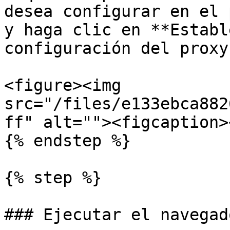
desea configurar en el 
y haga clic en **Establ
configuración del proxy.
<figure><img 
src="/files/e133ebca882
ff" alt=""><figcaption>
{% endstep %}

{% step %}

### Ejecutar el navegado