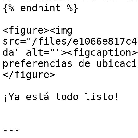
{% endhint %}

<figure><img 
src="/files/e1066e817c4
da" alt=""><figcaption>
preferencias de ubicaci
</figure>

¡Ya está todo listo!

---
