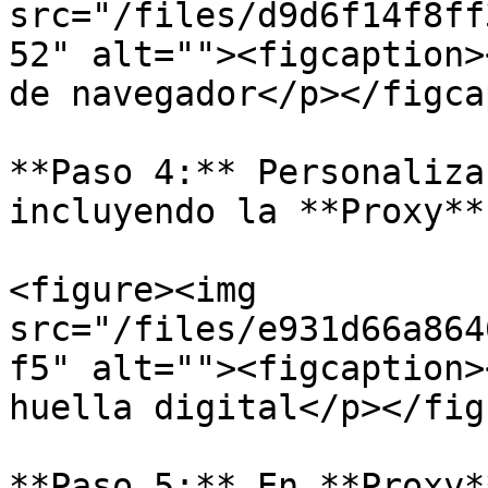
src="/files/d9d6f14f8ff
52" alt=""><figcaption>
de navegador</p></figca
**Paso 4:** Personaliza
incluyendo la **Proxy**
<figure><img 
src="/files/e931d66a864
f5" alt=""><figcaption>
huella digital</p></fig
**Paso 5:** En **Proxy*