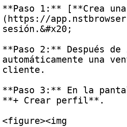
**Paso 1:** [**Crea una
(https://app.nstbrowser
sesión.&#x20;

**Paso 2:** Después de 
automáticamente una ven
cliente.

**Paso 3:** En la panta
**+ Crear perfil**.

<figure><img 