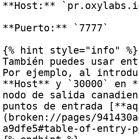
**Host:** `pr.oxylabs.io
**Puerto:** `7777`

{% hint style="info" %}

También puedes usar ent
Por ejemplo, al introdu
**Host** y `30000` en *
nodo de salida canadien
puntos de entrada [**aq
(broken://pages/941430a
a9dfe5#table-of-entry-p