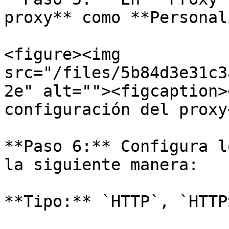
proxy** como **Personal
<figure><img 
src="/files/5b84d3e31c3
2e" alt=""><figcaption>
configuración del proxy
**Paso 6:** Configura l
la siguiente manera:

**Tipo:** `HTTP`, `HTTP