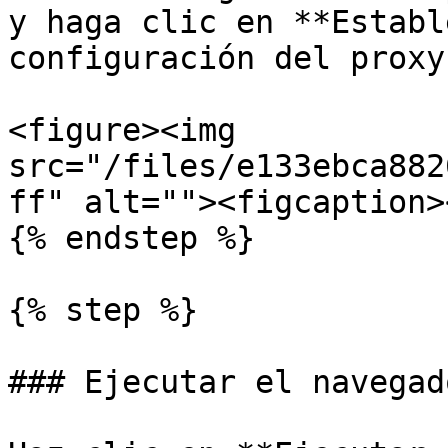
y haga clic en **Establ
configuración del proxy.
<figure><img 
src="/files/e133ebca882
ff" alt=""><figcaption>
{% endstep %}

{% step %}

### Ejecutar el navegado