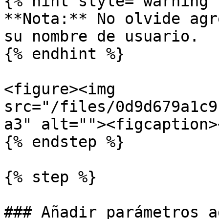
{% hint style="warning" 
**Nota:** No olvide agr
su nombre de usuario.

{% endhint %}

<figure><img 
src="/files/0d9d679a1c9
a3" alt=""><figcaption>
{% endstep %}

{% step %}

### Añadir parámetros a