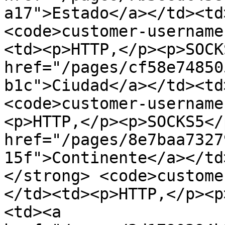
a17">Estado</a></td><td
<code>customer-username
<td><p>HTTP,</p><p>SOCK
href="/pages/cf58e74850
b1c">Ciudad</a></td><td
<code>customer-username
<p>HTTP,</p><p>SOCKS5</
href="/pages/8e7baa7327
15f">Continente</a></td
</strong> <code>custome
</td><td><p>HTTP,</p><p
<td><a 