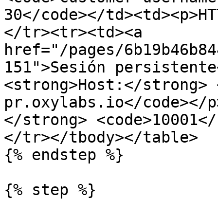
30</code></td><td><p>HT
</tr><tr><td><a 
href="/pages/6b19b46b84
151">Sesión persistente
<strong>Host:</strong> 
pr.oxylabs.io</code></p
</strong> <code>10001</
</tr></tbody></table>

{% endstep %}

{% step %}
