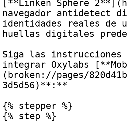
[**Linken Sphere 2**](h
navegador antidetect di
identidades reales de u
huellas digitales prede
Siga las instrucciones 
integrar Oxylabs [**Mob
(broken://pages/820d41b
3d5d56)**:**

{% stepper %}

{% step %}
