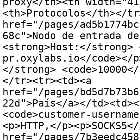
proxy</th><th width="41
<th>Protocolos</th></tr
href="/pages/ad5b1774bc
68c">Nodo de entrada de
<strong>Host:</strong> 
pr.oxylabs.io</code></p
</strong> <code>10000</
</tr><tr><td><a 
href="/pages/bd5d7b73b6
22d">País</a></td><td><
<code>customer-username
<p>HTTP,</p><p>SOCKS5</
href="/pages/7b3eedc458