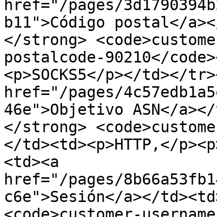
href="/pages/3d1790394b
b11">Código postal</a><
</strong> <code>custome
postalcode-90210</code>
<p>SOCKS5</p></td></tr>
href="/pages/4c57edb1a5
46e">Objetivo ASN</a></
</strong> <code>custome
</td><td><p>HTTP,</p><p
<td><a 
href="/pages/8b66a53fb1
c6e">Sesión</a></td><td
<code>customer-username