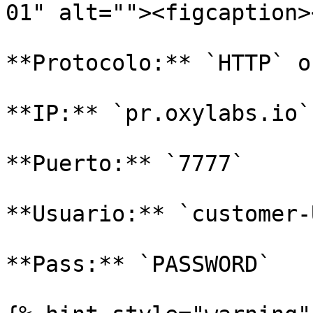
01" alt=""><figcaption>
**Protocolo:** `HTTP` o
**IP:** `pr.oxylabs.io`

**Puerto:** `7777`

**Usuario:** `customer-
**Pass:** `PASSWORD`
