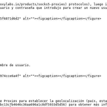
oxylabs.io/products/socks5-proxies) protocolos), luego i
uario y contraseña que introdujo para crear un nuevo us
5f6871d6d2" alt=""><figcaption></figcaption></figure>

mbre de usuario.

974cce6a4f" alt=""><figcaption></figcaption></figure>

e Proxies para establecer la geolocalización (país, esta
bc13c7b4646c36aa696a1c8df5933d5d56) para obtener más inf