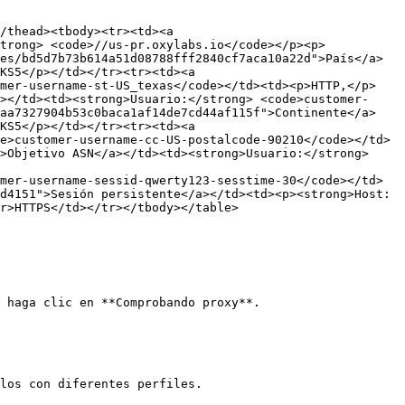
/thead><tbody><tr><td><a 
trong> <code>//us-pr.oxylabs.io</code></p><p>
es/bd5d7b73b614a51d08788fff2840cf7aca10a22d">País</a>
KS5</p></td></tr><tr><td><a 
omer-username-st-US_texas</code></td><td><p>HTTP,</p>
></td><td><strong>Usuario:</strong> <code>customer-
baa7327904b53c0baca1af14de7cd44af115f">Continente</a>
KS5</p></td></tr><tr><td><a 
e>customer-username-cc-US-postalcode-90210</code></td>
>Objetivo ASN</a></td><td><strong>Usuario:</strong> 
mer-username-sessid-qwerty123-sesstime-30</code></td>
d4151">Sesión persistente</a></td><td><p><strong>Host:
r>HTTPS</td></tr></tbody></table>

 haga clic en **Comprobando proxy**.

los con diferentes perfiles.
