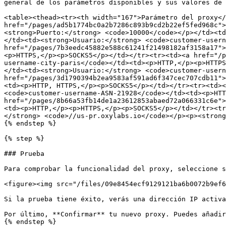
general de los parámetros disponibles y sus valores de 
<table><thead><tr><th width="167">Parámetro del proxy</
href="/pages/ad5b1774bc0a2b7286c893b9cd2b22ef5fed968c">
<strong>Puerto:</strong> <code>10000</code></p></td><td
</td><td><strong>Usuario:</strong> <code>customer-usern
href="/pages/7b3eedc45882e588c61241f21498182af3158a17">
<p>HTTPS,</p><p>SOCKS5</p></td></tr><tr><td><a href="/p
username-city-paris</code></td><td><p>HTTP,</p><p>HTTPS
</td><td><strong>Usuario:</strong> <code>customer-usern
href="/pages/3d1790394b2ea9583af591ad6f347cec707cdb11">
<td><p>HTTP, HTTPS,</p><p>SOCKS5</p></td></tr><tr><td><
<code>customer-username-ASN-21928</code></td><td><p>HTT
href="/pages/8b66a53fb14de1a23612853abaed72a066331c6e">
<td><p>HTTP,</p><p>HTTPS,</p><p>SOCKS5</p></td></tr><tr
</strong> <code>//us-pr.oxylabs.io</code></p><p><strong
{% endstep %}

{% step %}

### Prueba

Para comprobar la funcionalidad del proxy, seleccione s
<figure><img src="/files/09e8454ecf9129121ba6b0072b9ef6
Si la prueba tiene éxito, verás una dirección IP activa
Por último, **Confirmar** tu nuevo proxy. Puedes añadir
{% endstep %}
