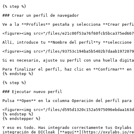
{% step %}

### Crear un perfil de navegador

Ve a la **Profiles** pestaña y selecciona **Crear perfi
<figure><img src="/files/e21c00f53a76f60fcb5bca375ed667
Allí, introduce tu **Nombre del perfil**y **seleccione 
<figure><img src="/files/93753c194ba5b5402b7daab1972079
Si es necesario, ajuste su perfil con una huella digita
Para finalizar el perfil, haz clic en **Confirmar** en 
{% endstep %}

{% step %}

### Ejecutar nuevo perfil

Pulsa **Open** en la columna Operación del perfil para 
<figure><img src="/files/d595d1320c152a5975096ebdaa163d
{% endstep %}

{% endstepper %}

Y eso es todo. Has integrado correctamente tus Oxylabs 
integración de DICloak [**aquí**](https://oxylabs.io/re