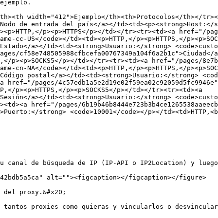
ejemplo.

th><th width="412">Ejemplo</th><th>Protocolos</th></tr><
Nodo de entrada del país</a></td><td><p><strong>Host:</s
><p>HTTP,</p><p>HTTPS</p></td></tr><tr><td><a href="/pag
ame-cc-US</code></td><td><p>HTTP,</p><p>HTTPS,</p><p>SOC
Estado</a></td><td><strong>Usuario:</strong> <code>cust
ages/cf58e748505988cfbcefa00767349a104f6a2b1c">Ciudad</a
,</p><p>SOCKS5</p></td></tr><tr><td><a href="/pages/8e7
ame-cn-NA</code></td><td><p>HTTP,</p><p>HTTPS,</p><p>SOC
Código postal</a></td><td><strong>Usuario:</strong> <cod
a href="/pages/4c57edb1a5e2d19e02f59ea02c92059d5fc9946e"
P,</p><p>HTTPS,</p><p>SOCKS5</p></td></tr><tr><td><a 
Sesión</a></td><td><strong>Usuario:</strong> <code>custo
><td><a href="/pages/6b19b46b8444e723b3b4ce1265538aaeecb
>Puerto:</strong> <code>10001</code></p></td><td>HTTP,<b
u canal de búsqueda de IP (IP-API o IP2Location) y luego
42bdb5a5ca" alt=""><figcaption></figcaption></figure>

 del proxy.&#x20;

 tantos proxies como quieras y vincularlos o desvincular