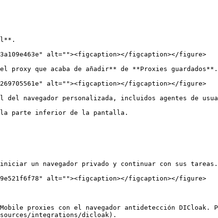
l**.

3a109e463e" alt=""><figcaption></figcaption></figure>

el proxy que acaba de añadir** de **Proxies guardados**.

269705561e" alt=""><figcaption></figcaption></figure>

l del navegador personalizada, incluidos agentes de usua
la parte inferior de la pantalla.

iniciar un navegador privado y continuar con sus tareas.

9e521f6f78" alt=""><figcaption></figcaption></figure>

Mobile proxies con el navegador antidetección DICloak. P
sources/integrations/dicloak).
