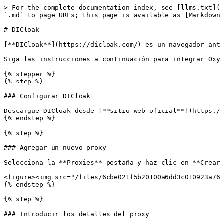
> For the complete documentation index, see [llms.txt](
`.md` to page URLs; this page is available as [Markdown
# DICloak

[**DICloak**](https://dicloak.com/) es un navegador ant
Siga las instrucciones a continuación para integrar Oxy
{% stepper %}

{% step %}

### Configurar DICloak

Descargue DICloak desde [**sitio web oficial**](https:/
{% endstep %}

{% step %}

### Agregar un nuevo proxy

Selecciona la **Proxies** pestaña y haz clic en **Crear
<figure><img src="/files/6cbe021f5b20100a6dd3c010923a76
{% endstep %}

{% step %}

### Introducir los detalles del proxy
