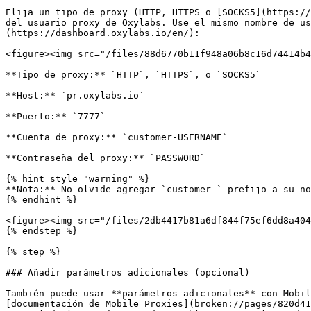
Elija un tipo de proxy (HTTP, HTTPS o [SOCKS5](https://
del usuario proxy de Oxylabs. Use el mismo nombre de us
(https://dashboard.oxylabs.io/en/):

<figure><img src="/files/88d6770b11f948a06b8c16d74414b4
**Tipo de proxy:** `HTTP`, `HTTPS`, o `SOCKS5`

**Host:** `pr.oxylabs.io`

**Puerto:** `7777`

**Cuenta de proxy:** `customer-USERNAME`

**Contraseña del proxy:** `PASSWORD`

{% hint style="warning" %}

**Nota:** No olvide agregar `customer-` prefijo a su no
{% endhint %}

<figure><img src="/files/2db4417b81a6df844f75ef6dd8a404
{% endstep %}

{% step %}

### Añadir parámetros adicionales (opcional)

También puede usar **parámetros adicionales** con Mobil
[documentación de Mobile Proxies](broken://pages/820d41