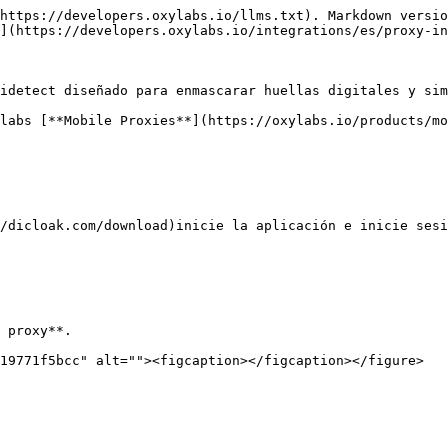
https://developers.oxylabs.io/llms.txt). Markdown versio
](https://developers.oxylabs.io/integrations/es/proxy-in
idetect diseñado para enmascarar huellas digitales y sim
labs [**Mobile Proxies**](https://oxylabs.io/products/mo
/dicloak.com/download)inicie la aplicación e inicie sesi
 proxy**.

19771f5bcc" alt=""><figcaption></figcaption></figure>
