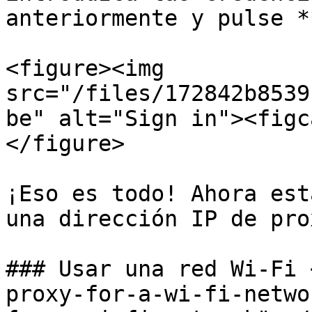
anteriormente y pulse *
<figure><img 
src="/files/172842b8539
be" alt="Sign in"><figc
</figure>

¡Eso es todo! Ahora est
una dirección IP de prox
### Usar una red Wi‑Fi 
proxy-for-a-wi-fi-netwo