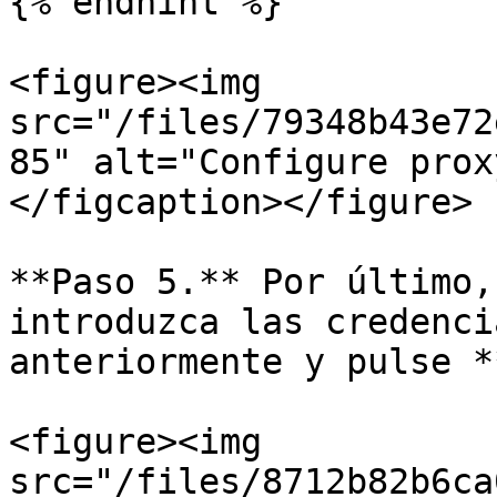
{% endhint %}

<figure><img 
src="/files/79348b43e72
85" alt="Configure prox
</figcaption></figure>

**Paso 5.** Por último,
introduzca las credenci
anteriormente y pulse *
<figure><img 
src="/files/8712b82b6ca