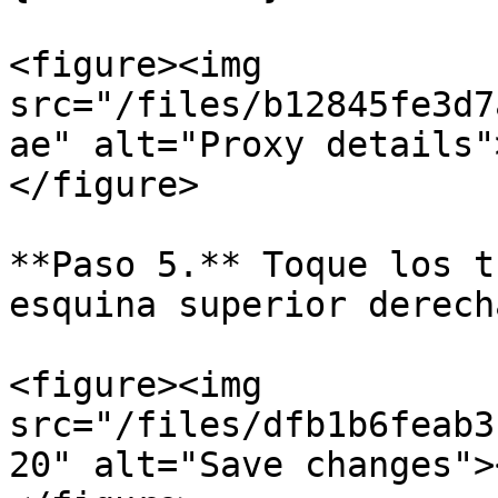
<figure><img 
src="/files/b12845fe3d7
ae" alt="Proxy details"
</figure>

**Paso 5.** Toque los t
esquina superior derech
<figure><img 
src="/files/dfb1b6feab3
20" alt="Save changes">