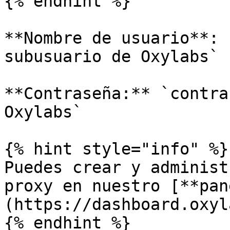
{% endhint %}

**Nombre de usuario**: 
subusuario de Oxylabs`

**Contraseña:** `contra
Oxylabs`

{% hint style="info" %}

Puedes crear y administ
proxy en nuestro [**pan
(https://dashboard.oxyl
{% endhint %}
