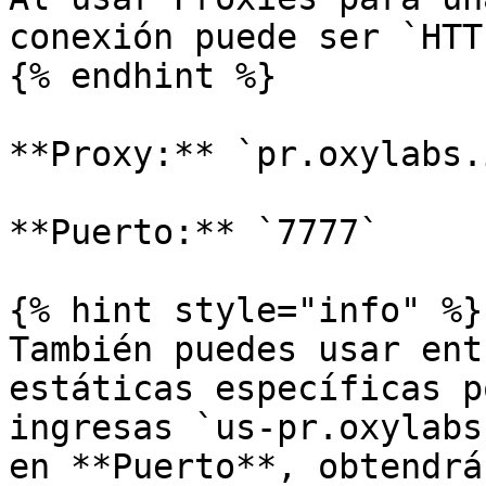
conexión puede ser `HTT
{% endhint %}

**Proxy:** `pr.oxylabs.i
**Puerto:** `7777`

{% hint style="info" %}

También puedes usar ent
estáticas específicas p
ingresas `us-pr.oxylabs
en **Puerto**, obtendrá