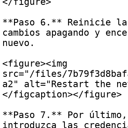
</figure>

**Paso 6.** Reinicie la
cambios apagando y ence
nuevo.

<figure><img 
src="/files/7b79f3d8baf
a2" alt="Restart the ne
</figcaption></figure>

**Paso 7.** Por último,
introduzca las credenci