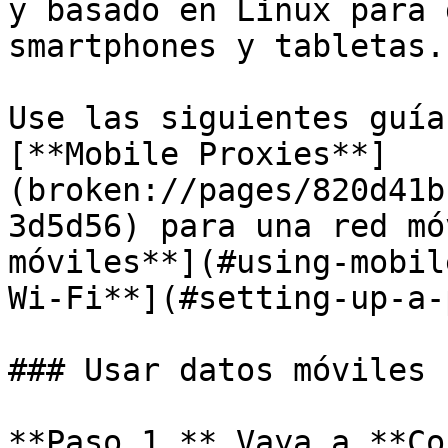
y basado en Linux para 
smartphones y tabletas.

Use las siguientes guía
[**Mobile Proxies**]
(broken://pages/820d41b
3d5d56) para una red mó
móviles**](#using-mobil
Wi‑Fi**](#setting-up-a-
### Usar datos móviles

**Paso 1.** Vaya a **Co