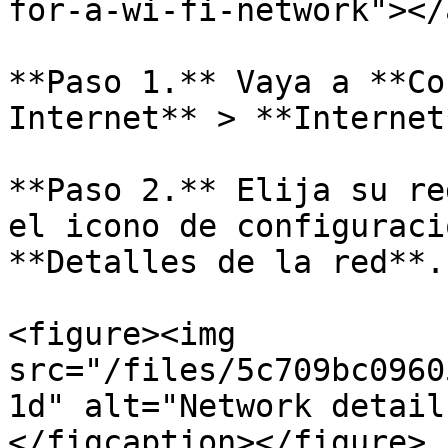
for-a-wi-fi-network"></a
**Paso 1.** Vaya a **Co
Internet** > **Internet*
**Paso 2.** Elija su re
el icono de configuraci
**Detalles de la red**.

<figure><img 
src="/files/5c709bc0960
1d" alt="Network detail
</figcaption></figure>
