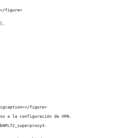
</figure>

l.

igcaption></figure>

so a la configuración de VPN.

bNPLf2_superproxy3-