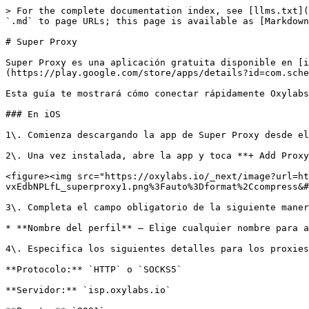
> For the complete documentation index, see [llms.txt](
`.md` to page URLs; this page is available as [Markdown
# Super Proxy

Super Proxy es una aplicación gratuita disponible en [i
(https://play.google.com/store/apps/details?id=com.sche
Esta guía te mostrará cómo conectar rápidamente Oxylabs
### En iOS

1\. Comienza descargando la app de Super Proxy desde el
2\. Una vez instalada, abre la app y toca **+ Add Proxy
<figure><img src="https://oxylabs.io/_next/image?url=h
vxEdbNPLfL_superproxy1.png%3Fauto%3Dformat%2Ccompress&#
3\. Completa el campo obligatorio de la siguiente maner
* **Nombre del perfil** – Elige cualquier nombre para a
4\. Especifica los siguientes detalles para los proxies
**Protocolo:** `HTTP` o `SOCKS5`

**Servidor:** `isp.oxylabs.io`
