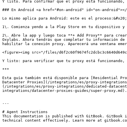
Y listo. Para confirmar que el proxy está funcionando, 
### En Android <a href="#on-android" id="on-android"></
Lo mismo aplica para Android: este es el proceso:&#x20;

1\. Comienza yendo a la Play Store en tu dispositivo y 
2\. Abre la app y luego toca **+ Add Proxy** para crear
Oxylabs. Ahora tendrás que completar tu información de 
habilitar la conexión proxy. Aparecerá una ventana emer
<figure><img src="/files/d6f2c60f9674fc2dcbc3c6640d649c
Y listo: para verificar que tu proxy está funcionando, 
***

Esta guía también está disponible para [Residential Pro
Datacenter Proxies](/integrations/es/proxy-integrations
(/integrations/es/proxy-integrations/dedicated-datacent
integrations/datacenter-proxies-guides/super-proxy.md).
---

# Agent Instructions

This documentation is published with GitBook. GitBook i
technical content effectively. Learn more at gitbook.co