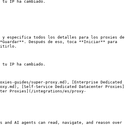
 tu IP ha cambiado.

 y especifica todos los detalles para los proxies de 
*Guardar**. Después de eso, toca **Iniciar** para 
itirlo.

 tu IP ha cambiado.

oxies-guides/super-proxy.md), [Enterprise Dedicated 
roxy.md), [Self-Service Dedicated Datacenter Proxies]
nter Proxies](/integrations/es/proxy-
s and AI agents can read, navigate, and reason over 