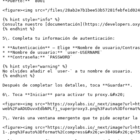
**Puerto:** `8001`

<figure><img src="/files/28ab2e7b1bee53b57281febfe1d024
{% hint style="info" %}

Consulta nuestro [documentación](https://developers.oxy
{% endhint %}

5\. Completa tu información de autenticación:

* **Autenticación** – Elige **Nombre de usuario/Contras
* **Nombre de usuario:** `user-USERNAME`

* **Contraseña:** `PASSWORD`

{% hint style="warning" %}

No olvides añadir el `user-` a tu nombre de usuario.

{% endhint %}

Después de completar los detalles, toca **Guardar**.

6\. Toca **Iniciar** para activar tu proxy.&#x20;

<figure><img src="https://oxylabs.io/_next/image?url=ht
web%2FaADUDuvxEdbNPLfj_superproxy3.png%3Fauto%3Dformat%
7\. Verás una ventana emergente que te pide aceptar la 
<figure><img src="https://oxylabs.io/_next/image?url=ht
1-.png%3Fauto%3Dformat%2Ccompress&#x26;w=3840&#x26;q=75