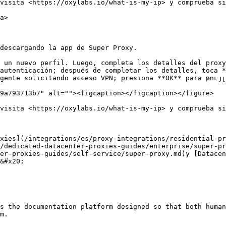
visita <https://oxylabs.io/what-is-my-ip> y comprueba si
a>

descargando la app de Super Proxy.

 un nuevo perfil. Luego, completa los detalles del proxy
autenticación; después de completar los detalles, toca *
gente solicitando acceso VPN; presiona **OK** para թույլ
9a793713b7" alt=""><figcaption></figcaption></figure>

visita <https://oxylabs.io/what-is-my-ip> y comprueba si
xies](/integrations/es/proxy-integrations/residential-pr
/dedicated-datacenter-proxies-guides/enterprise/super-p
er-proxies-guides/self-service/super-proxy.md)y [Datace
&#x20;

s the documentation platform designed so that both human
m.
