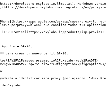
https://developers.oxylabs.io/llms.txt). Markdown versio
](https://developers.oxylabs.io/integrations/es/proxy-in
Phone](https://apps.apple.com/us/app/super-proxy-tunnel-
ler.superproxy\&hl=en) que canaliza todas tus aplicacion
 [ISP Proxies](https://oxylabs.io/products/isp-proxies) 
 App Store.&#x20;

** para crear un nuevo perfil.&#x20;

ttps%3A%2F%2Fimages.prismic.io%2Foxylabs-web%2FaADTZ-
x26;w=3840&#x26;q=75" alt=""><figcaption></figcaption></
a:

yudarte a identificar este proxy (por ejemplo, “Work Pro
 de Oxylabs.
