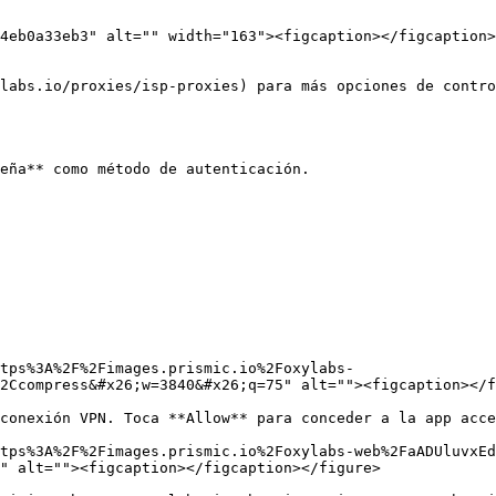
4eb0a33eb3" alt="" width="163"><figcaption></figcaption>
labs.io/proxies/isp-proxies) para más opciones de contro
eña** como método de autenticación.

tps%3A%2F%2Fimages.prismic.io%2Foxylabs-
2Ccompress&#x26;w=3840&#x26;q=75" alt=""><figcaption></f
conexión VPN. Toca **Allow** para conceder a la app acce
tps%3A%2F%2Fimages.prismic.io%2Foxylabs-web%2FaADUluvxEd
" alt=""><figcaption></figcaption></figure>
