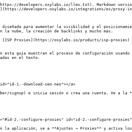
https://developers.oxylabs.io/llms.txt). Markdown versio
](https://developers.oxylabs.io/integrations/es/proxy-in
 diseñada para aumentar la visibilidad y el posicionamie
n la nube, la creación de backlinks y mucho más.

 [ISP Proxies](https://oxylabs.io/products/isp-proxies) 
n esta guía muestran el proceso de configuración usando 
adas en el texto.

id="id-1.-download-seo-neo"></a>

ber/signup) e inicia sesión o crea una cuenta. Ve a la *
="#id-2.-configure-proxies" id="id-2.-configure-proxies"
n la aplicación, ve a **Ajustes → Proxies** y activa los