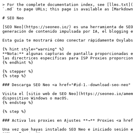
> For the complete documentation index, see [llms.txt](
`.md` to page URLs; this page is available as [Markdown
# SEO Neo

[SEO Neo](https://seoneo.io/) es una herramienta de SEO
generación de contenido impulsada por IA, el blogging e
Esta guía te mostrará cómo conectar rápidamente Oxylabs
{% hint style="warning" %}

**Nota:** algunas capturas de pantalla proporcionadas e
las directrices específicas para ISP Proxies proporcion
{% endhint %}

{% stepper %}

{% step %}

### Descarga SEO Neo <a href="#id-1.-download-seo-neo" 
Visita el [sitio web de SEO Neo](https://seoneo.io/amem
dispositivo Windows o macOS.

{% endstep %}

{% step %}

### Activa los proxies en Ajustes **→** Proxies <a href
Una vez que hayas instalado SEO Neo e iniciado sesión e