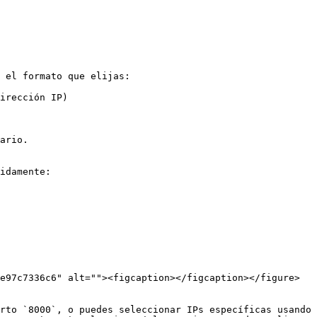
 el formato que elijas:

irección IP)

ario.

idamente:

e97c7336c6" alt=""><figcaption></figcaption></figure>

rto `8000`, o puedes seleccionar IPs específicas usando 