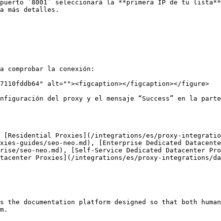
puerto `8001` seleccionará la **primera IP de tu lista**
a más detalles.

a comprobar la conexión:

7110fddb64" alt=""><figcaption></figcaption></figure>

onfiguración del proxy y el mensaje “Success” en la parte
 [Residential Proxies](/integrations/es/proxy-integratio
xies-guides/seo-neo.md), [Enterprise Dedicated Datacente
rise/seo-neo.md), [Self-Service Dedicated Datacenter Pr
tacenter Proxies](/integrations/es/proxy-integrations/da
s the documentation platform designed so that both human
m.
