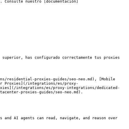
. Consulte nuestro [documentación]
 superior, has configurado correctamente tus proxies 
ns/residential-proxies-guides/seo-neo.md), [Mobile 
r Proxies](/integrations/es/proxy-
oxies](/integrations/es/proxy-integrations/dedicated-
tacenter-proxies-guides/seo-neo.md).

s and AI agents can read, navigate, and reason over 