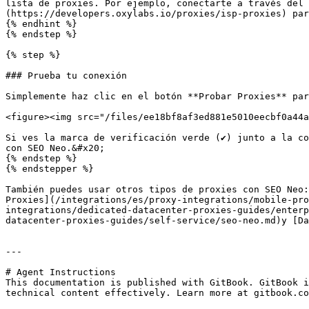
lista de proxies. Por ejemplo, conectarte a través del 
(https://developers.oxylabs.io/proxies/isp-proxies) par
{% endhint %}

{% endstep %}

{% step %}

### Prueba tu conexión

Simplemente haz clic en el botón **Probar Proxies** par
<figure><img src="/files/ee18bf8af3ed881e5010eecbf0a44a
Si ves la marca de verificación verde (✔️) junto a la c
con SEO Neo.&#x20;

{% endstep %}

{% endstepper %}

También puedes usar otros tipos de proxies con SEO Neo:
Proxies](/integrations/es/proxy-integrations/mobile-pro
integrations/dedicated-datacenter-proxies-guides/enterp
datacenter-proxies-guides/self-service/seo-neo.md)y [Da
---

# Agent Instructions

This documentation is published with GitBook. GitBook i
technical content effectively. Learn more at gitbook.co