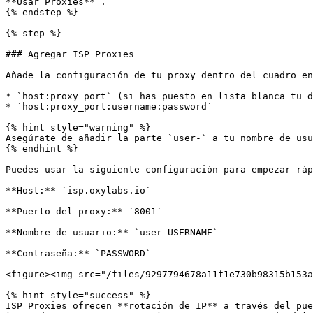
**Usar Proxies** .

{% endstep %}

{% step %}

### Agregar ISP Proxies

Añade la configuración de tu proxy dentro del cuadro en
* `host:proxy_port` (si has puesto en lista blanca tu d
* `host:proxy_port:username:password`

{% hint style="warning" %}

Asegúrate de añadir la parte `user-` a tu nombre de usu
{% endhint %}

Puedes usar la siguiente configuración para empezar ráp
**Host:** `isp.oxylabs.io`

**Puerto del proxy:** `8001`

**Nombre de usuario:** `user-USERNAME`

**Contraseña:** `PASSWORD`

<figure><img src="/files/9297794678a11f1e730b98315b153a
{% hint style="success" %}

ISP Proxies ofrecen **rotación de IP** a través del pue