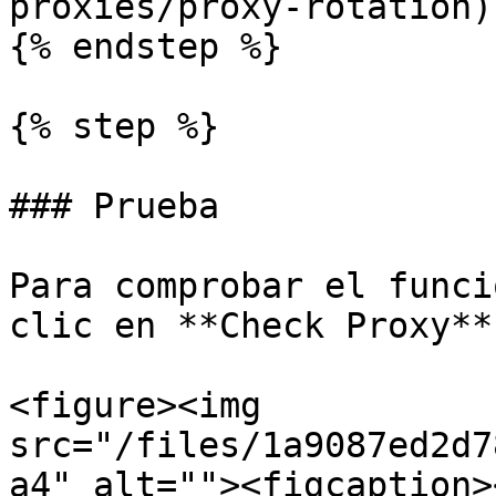
proxies/proxy-rotation).
{% endstep %}

{% step %}

### Prueba

Para comprobar el funci
clic en **Check Proxy**.
<figure><img 
src="/files/1a9087ed2d7
a4" alt=""><figcaption>