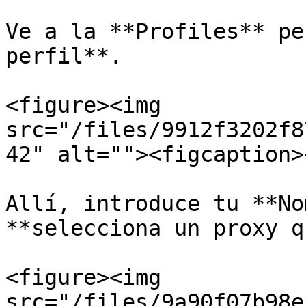
Ve a la **Profiles** pe
perfil**.

<figure><img 
src="/files/9912f3202f8
42" alt=""><figcaption>
Allí, introduce tu **No
**selecciona un proxy q
<figure><img 
src="/files/9a90f07b98e