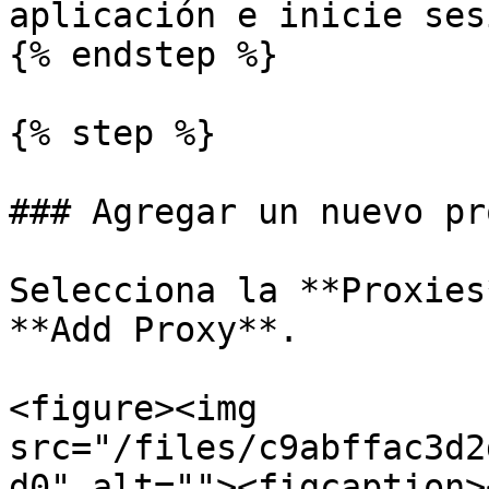
aplicación e inicie sesi
{% endstep %}

{% step %}

### Agregar un nuevo pro
Selecciona la **Proxies
**Add Proxy**.

<figure><img 
src="/files/c9abffac3d2
d0" alt=""><figcaption>