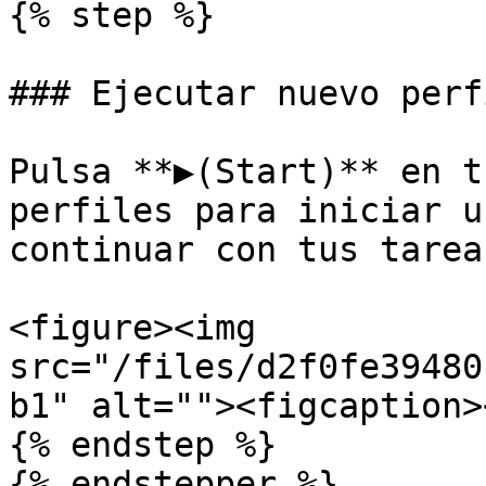
{% step %}

### Ejecutar nuevo perfi
Pulsa **▶(Start)** en t
perfiles para iniciar u
continuar con tus tareas
<figure><img 
src="/files/d2f0fe39480
b1" alt=""><figcaption>
{% endstep %}

{% endstepper %}
