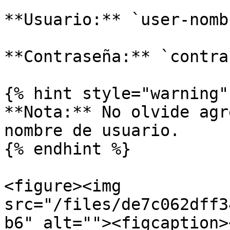
**Usuario:** `user-nomb
**Contraseña:** `contra
{% hint style="warning" 
**Nota:** No olvide agr
nombre de usuario.

{% endhint %}

<figure><img 
src="/files/de7c062dff3
b6" alt=""><figcaption>