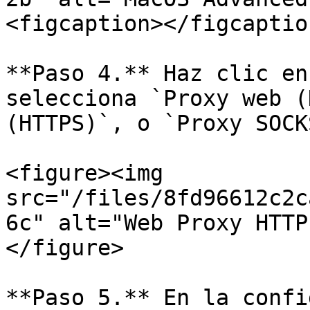
<figcaption></figcaptio
**Paso 4.** Haz clic en
selecciona `Proxy web (
(HTTPS)`, o `Proxy SOCKS
<figure><img 
src="/files/8fd96612c2c
6c" alt="Web Proxy HTTP
</figure>

**Paso 5.** En la confi