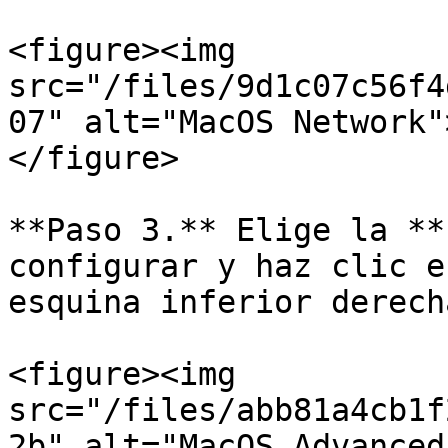
<figure><img 
src="/files/9d1c07c56f4
07" alt="MacOS Network"
</figure>

**Paso 3.** Elige la **
configurar y haz clic e
esquina inferior derecha
<figure><img 
src="/files/abb81a4cb1f
2b" alt="MacOS Advanced