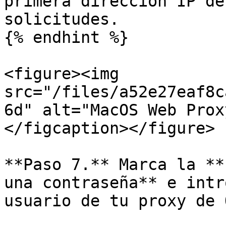
primera dirección IP de
solicitudes.

{% endhint %}

<figure><img 
src="/files/a52e27eaf8c
6d" alt="MacOS Web Prox
</figcaption></figure>

**Paso 7.** Marca la **
una contraseña** e intr
usuario de tu proxy de 