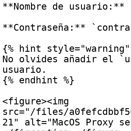
**Nombre de usuario:** 
**Contraseña:** `contra
{% hint style="warning" 
No olvides añadir el `u
usuario.

{% endhint %}

<figure><img 
src="/files/a0fefcdbbf5
21" alt="MacOS Proxy se