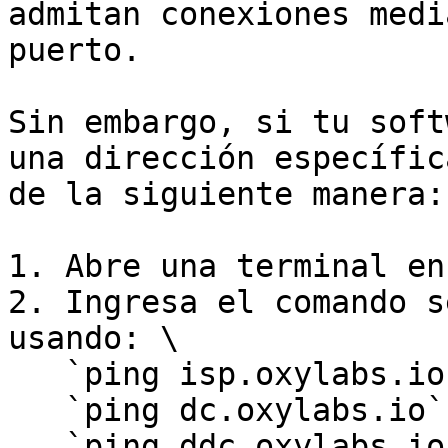
admitan conexiones medi
puerto.

Sin embargo, si tu soft
una dirección específic
de la siguiente manera:

1. Abre una terminal en
2. Ingresa el comando s
usando: \

   `ping isp.oxylabs.io` (para ISP)\

   `ping dc.oxylabs.io` (para Datacenter) \

   `ping ddc.oxylabs.io`(para Dedicated 