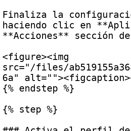
Finaliza la configuraci
haciendo clic en **Apli
**Acciones** sección de
<figure><img 
src="/files/ab519155a36
6a" alt=""><figcaption>
{% endstep %}

{% step %}

### Activa el perfil de