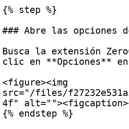
{% step %}

### Abre las opciones d
Busca la extensión Zero
clic en **Opciones** en
<figure><img 
src="/files/f27232e531a
4f" alt=""><figcaption>
{% endstep %}
