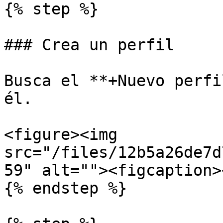
{% step %}

### Crea un perfil

Busca el **+Nuevo perfi
él.

<figure><img 
src="/files/12b5a26de7d
59" alt=""><figcaption>
{% endstep %}
