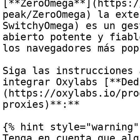
[**ZeroOmega**](https:/
peak/ZeroOmega) la exte
SwitchyOmega) es un ges
abierto potente y fiabl
los navegadores más pop
Siga las instrucciones 
integrar Oxylabs [**Ded
(https://oxylabs.io/pro
proxies)**:**

{% hint style="warning" 
Tenga en cuenta que alg