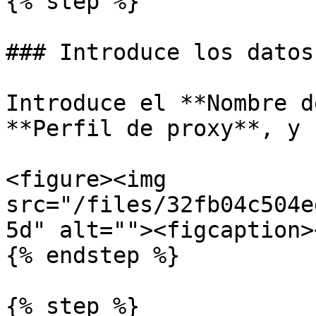
{% step %}

### Introduce los datos
Introduce el **Nombre d
**Perfil de proxy**, y 
<figure><img 
src="/files/32fb04c504e
5d" alt=""><figcaption>
{% endstep %}

{% step %}
