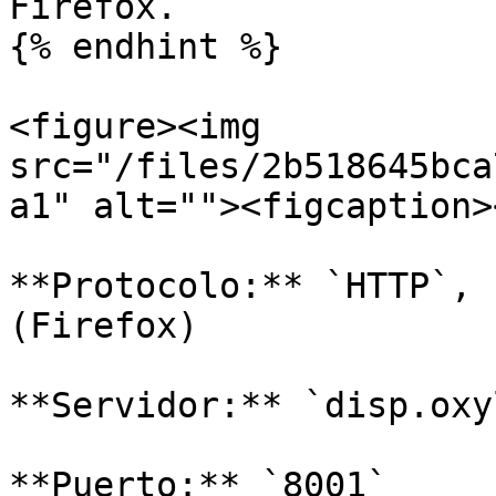
Firefox.

{% endhint %}

<figure><img 
src="/files/2b518645bca
a1" alt=""><figcaption>
**Protocolo:** `HTTP`, 
(Firefox)

**Servidor:** `disp.oxy
**Puerto:** `8001`
