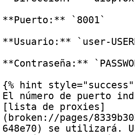
**Puerto:** `8001`

**Usuario:** `user-USER
**Contraseña:** `PASSWOR
{% hint style="success" 
El número de puerto ind
[lista de proxies]
(broken://pages/8339b30
648e70) se utilizará. U