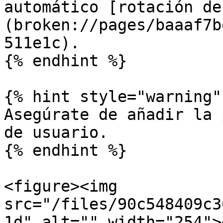
automático [rotación de
(broken://pages/baaaf7b
511e1c).

{% endhint %}

{% hint style="warning" 
Asegúrate de añadir la 
de usuario.

{% endhint %}

<figure><img 
src="/files/90c548409c3
1d" alt="" width="254">