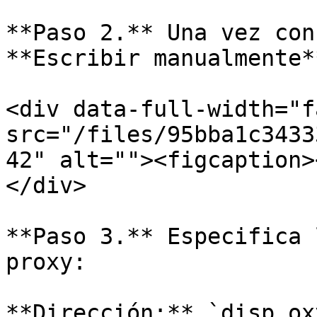
**Paso 2.** Una vez con
**Escribir manualmente*
<div data-full-width="f
src="/files/95bba1c3433
42" alt=""><figcaption>
</div>

**Paso 3.** Especifica 
proxy:

**Dirección:** `disp.ox