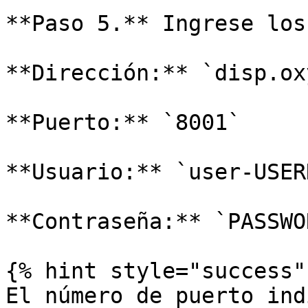
**Paso 5.** Ingrese los
**Dirección:** `disp.ox
**Puerto:** `8001`

**Usuario:** `user-USER
**Contraseña:** `PASSWOR
{% hint style="success" 
El número de puerto ind