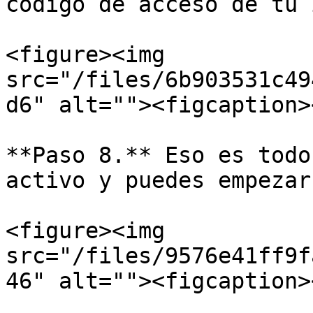
código de acceso de tu 
<figure><img 
src="/files/6b903531c49
d6" alt=""><figcaption>
**Paso 8.** Eso es todo
activo y puedes empezar
<figure><img 
src="/files/9576e41ff9f
46" alt=""><figcaption>