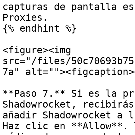
capturas de pantalla es
Proxies.

{% endhint %}

<figure><img 
src="/files/50c70693b75
7a" alt=""><figcaption>
**Paso 7.** Si es la pr
Shadowrocket, recibirás
añadir Shadowrocket a l
Haz clic en **Allow**. 