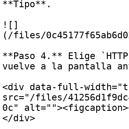
**Tipo**.

![]
(/files/0c45177f65ab6d0
**Paso 4.** Elige `HTTP
vuelve a la pantalla an
<div data-full-width="t
src="/files/41256d1f9dc
0c" alt=""><figcaption>
</div>
