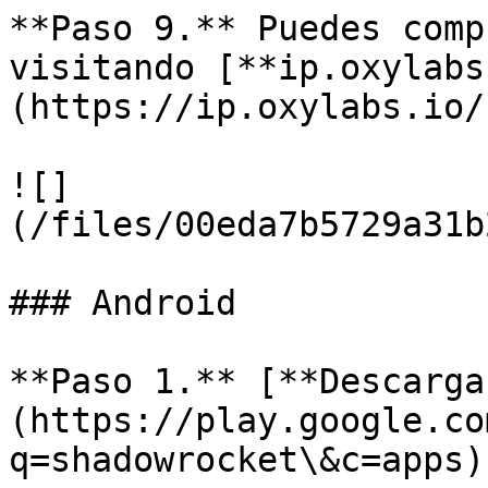
**Paso 9.** Puedes comp
visitando [**ip.oxylabs
(https://ip.oxylabs.io/)
![]
(/files/00eda7b5729a31b
### Android

**Paso 1.** [**Descarga
(https://play.google.co
q=shadowrocket\&c=apps)