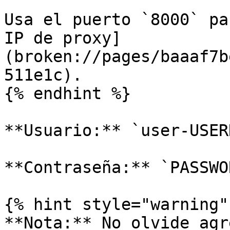
Usa el puerto `8000` pa
IP de proxy]
(broken://pages/baaaf7b
511e1c).

{% endhint %}

**Usuario:** `user-USER
**Contraseña:** `PASSWOR
{% hint style="warning" 
**Nota:** No olvide agr