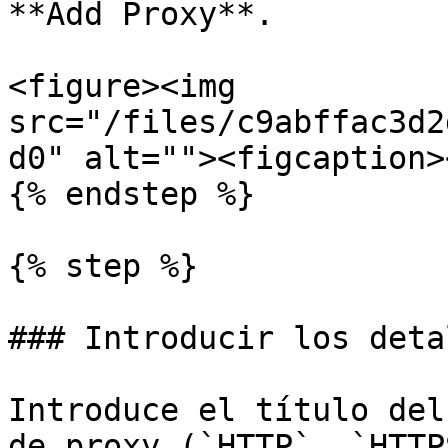
**Add Proxy**.

<figure><img 
src="/files/c9abffac3d2
d0" alt=""><figcaption>
{% endstep %}

{% step %}

### Introducir los deta
Introduce el título del
de proxy (`HTTP`, `HTTP