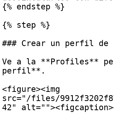
{% endstep %}

{% step %}

### Crear un perfil de 
Ve a la **Profiles** pe
perfil**.

<figure><img 
src="/files/9912f3202f8
42" alt=""><figcaption>