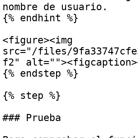
nombre de usuario.

{% endhint %}

<figure><img 
src="/files/9fa33747cfe
f2" alt=""><figcaption>
{% endstep %}

{% step %}

### Prueba
