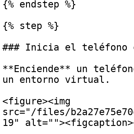
{% endstep %}

{% step %}

### Inicia el teléfono 
**Enciende** un teléfon
un entorno virtual.

<figure><img 
src="/files/b2a27e75e70
19" alt=""><figcaption>