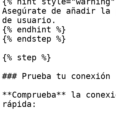
{% hint style="warning" 
Asegúrate de añadir la 
de usuario.

{% endhint %}

{% endstep %}

{% step %}

### Prueba tu conexión

**Comprueba** la conexi
rápida:
