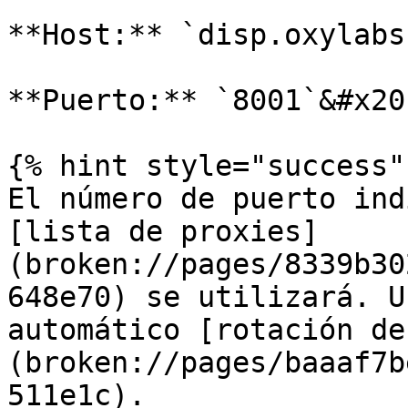
**Host:** `disp.oxylabs.
**Puerto:** `8001`&#x20;
{% hint style="success" 
El número de puerto ind
[lista de proxies]
(broken://pages/8339b30
648e70) se utilizará. U
automático [rotación de
(broken://pages/baaaf7b
511e1c).
