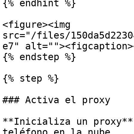
{% endhint %}

<figure><img 
src="/files/150da5d2230
e7" alt=""><figcaption>
{% endstep %}

{% step %}

### Activa el proxy

**Inicializa un proxy**
teléfono en la nube.
