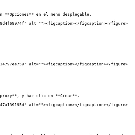
n **Opciones** en el menú desplegable.

8d4f68974f" alt=""><figcaption></figcaption></figure>

34797ee759" alt=""><figcaption></figcaption></figure>

proxy**, y haz clic en **Crear**.

47a139195d" alt=""><figcaption></figcaption></figure>
