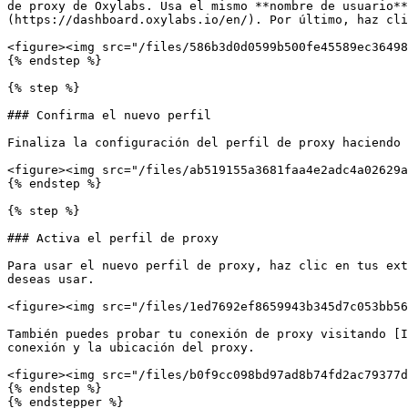
de proxy de Oxylabs. Usa el mismo **nombre de usuario*
(https://dashboard.oxylabs.io/en/). Por último, haz cli
<figure><img src="/files/586b3d0d0599b500fe45589ec36498
{% endstep %}

{% step %}

### Confirma el nuevo perfil

Finaliza la configuración del perfil de proxy haciendo 
<figure><img src="/files/ab519155a3681faa4e2adc4a02629a
{% endstep %}

{% step %}

### Activa el perfil de proxy

Para usar el nuevo perfil de proxy, haz clic en tus ext
deseas usar.

<figure><img src="/files/1ed7692ef8659943b345d7c053bb56
También puedes probar tu conexión de proxy visitando [I
conexión y la ubicación del proxy.

<figure><img src="/files/b0f9cc098bd97ad8b74fd2ac79377d
{% endstep %}

{% endstepper %}
