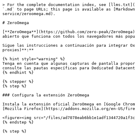
> For the complete documentation index, see [llms.txt](
`.md` to page URLs; this page is available as [Markdown
service/zeroomega.md).

# ZeroOmega

[**ZeroOmega**](https://github.com/zero-peak/ZeroOmega)
abierto que funciona con todos los navegadores más popu
Sigue las instrucciones a continuación para integrar Ox
proxies)**:**

{% hint style="warning" %}

Tenga en cuenta que algunas capturas de pantalla propor
consulte las pautas específicas para Dedicated Datacent
{% endhint %}

{% stepper %}

{% step %}

### Configura la extensión ZeroOmega

Instala la extensión oficial ZeroOmega en [Google Chrom
[Mozilla Firefox](https://addons.mozilla.org/en-US/fire
<figure><img src="/files/ad7078eab6bb1e1adf1344720a1f3c
{% endstep %}

{% step %}
