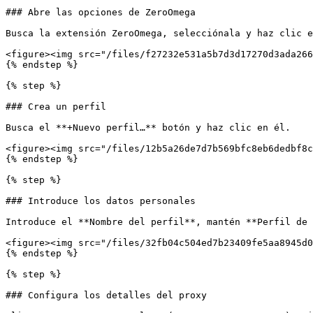
### Abre las opciones de ZeroOmega

Busca la extensión ZeroOmega, selecciónala y haz clic e
<figure><img src="/files/f27232e531a5b7d3d17270d3ada266
{% endstep %}

{% step %}

### Crea un perfil

Busca el **+Nuevo perfil…** botón y haz clic en él.

<figure><img src="/files/12b5a26de7d7b569bfc8eb6dedbf8c
{% endstep %}

{% step %}

### Introduce los datos personales

Introduce el **Nombre del perfil**, mantén **Perfil de 
<figure><img src="/files/32fb04c504ed7b23409fe5aa8945d0
{% endstep %}

{% step %}

### Configura los detalles del proxy
