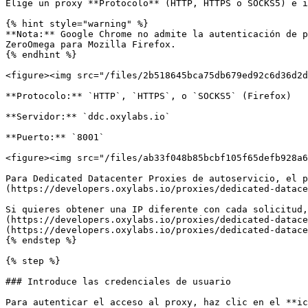
Elige un proxy **Protocolo** (HTTP, HTTPS o SOCKS5) e i
{% hint style="warning" %}

**Nota:** Google Chrome no admite la autenticación de p
ZeroOmega para Mozilla Firefox.

{% endhint %}

<figure><img src="/files/2b518645bca75db679ed92c6d36d2d
**Protocolo:** `HTTP`, `HTTPS`, o `SOCKS5` (Firefox)

**Servidor:** `ddc.oxylabs.io`

**Puerto:** `8001`

<figure><img src="/files/ab33f048b85bcbf105f65defb928a6
Para Dedicated Datacenter Proxies de autoservicio, el p
(https://developers.oxylabs.io/proxies/dedicated-datace
Si quieres obtener una IP diferente con cada solicitud,
(https://developers.oxylabs.io/proxies/dedicated-datace
(https://developers.oxylabs.io/proxies/dedicated-datace
{% endstep %}

{% step %}

### Introduce las credenciales de usuario

Para autenticar el acceso al proxy, haz clic en el **ic