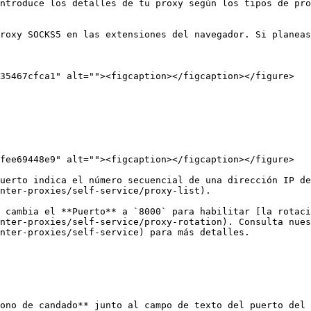
ntroduce los detalles de tu proxy según los tipos de pro
roxy SOCKS5 en las extensiones del navegador. Si planeas
35467cfca1" alt=""><figcaption></figcaption></figure>

fee69448e9" alt=""><figcaption></figcaption></figure>

uerto indica el número secuencial de una dirección IP de
nter-proxies/self-service/proxy-list).

 cambia el **Puerto** a `8000` para habilitar [la rotaci
nter-proxies/self-service/proxy-rotation). Consulta nues
nter-proxies/self-service) para más detalles.

ono de candado** junto al campo de texto del puerto del 