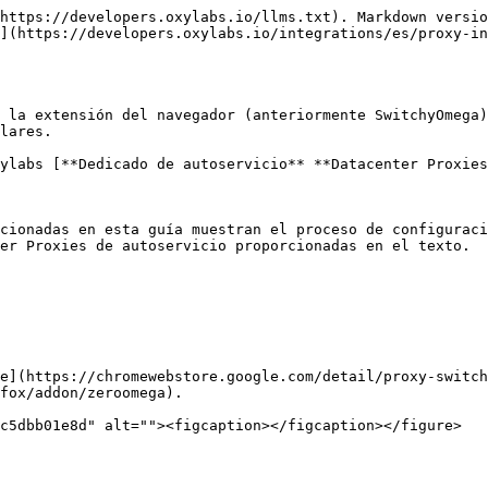
https://developers.oxylabs.io/llms.txt). Markdown versio
](https://developers.oxylabs.io/integrations/es/proxy-i
 la extensión del navegador (anteriormente SwitchyOmega)
lares.

ylabs [**Dedicado de autoservicio** **Datacenter Proxies
cionadas en esta guía muestran el proceso de configuraci
er Proxies de autoservicio proporcionadas en el texto.

e](https://chromewebstore.google.com/detail/proxy-switch
fox/addon/zeroomega).

c5dbb01e8d" alt=""><figcaption></figcaption></figure>
