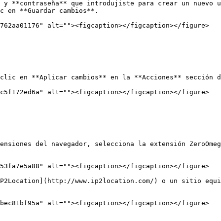
* y **contraseña** que introdujiste para crear un nuevo u
c en **Guardar cambios**.

762aa01176" alt=""><figcaption></figcaption></figure>

clic en **Aplicar cambios** en la **Acciones** sección d
c5f172ed6a" alt=""><figcaption></figcaption></figure>

ensiones del navegador, selecciona la extensión ZeroOmeg
53fa7e5a88" alt=""><figcaption></figcaption></figure>

P2Location](http://www.ip2location.com/) o un sitio equi
bec81bf95a" alt=""><figcaption></figcaption></figure>
